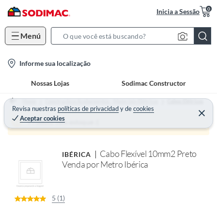
0
Inicia a Sessão
Menú
S
e
l
Informe sua localização
a
o
r
Nossas Lojas
Sodimac Constructor
c
c
a
h
Home
Construção e Acabamentos - Materiais Elétricos
Cabos Elétricos
t
Revisa nuestras
políticas de privacidad
y
de
cookies
B
Aceptar cookies
i
a
Produto sem estoque :(
o
r
n
Cabo Flexível 10mm2 Preto
IBÉRICA
-
Venda por Metro Ibérica
i
c
o
5 (1)
n