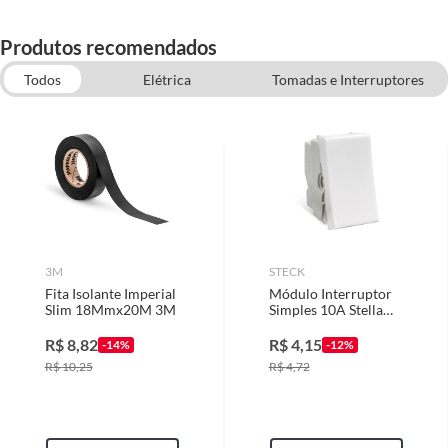
Produtos recomendados
Todos
Elétrica
Tomadas e Interruptores
Disjuntor
Tubos e Eletrodutos
Construção e Acabamentos
3M
STECK
Fita Isolante Imperial
Módulo Interruptor
Slim 18Mmx20M 3M
Simples 10A Stella
Branca Bivolt
R$
8,82
R$
4,15
-14%
-12%
R$
10,25
R$
4,72