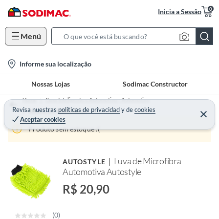
0
Inicia a Sessão
Menú
S
e
l
Informe sua localização
a
o
r
Nossas Lojas
Sodimac Constructor
c
c
a
h
Home
Casa Inteligente e Automotivo - Automotivo
t
Revisa nuestras
políticas de privacidad
y
de
cookies
B
Acessórios Automotivos
Aceptar cookies
i
a
Produto sem estoque :(
o
r
n
-
Luva de Microfibra
AUTOSTYLE
i
Automotiva Autostyle
c
R$ 20,90
o
n
(0)