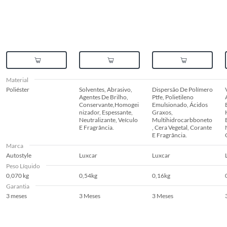
Material
Poliéster
Solventes, Abrasivo,
Dispersão De Polímero
Agentes De Brilho,
Ptfe, Polietileno
Conservante,Homogei
Emulsionado, Ácidos
nizador, Espessante,
Graxos,
Neutralizante, Veículo
Multihidrocarbboneto
E Fragrância.
, Cera Vegetal, Corante
E Fragrância.
Marca
Autostyle
Luxcar
Luxcar
Peso Líquido
0,070 kg
0,54kg
0,16kg
Garantia
3 meses
3 Meses
3 Meses