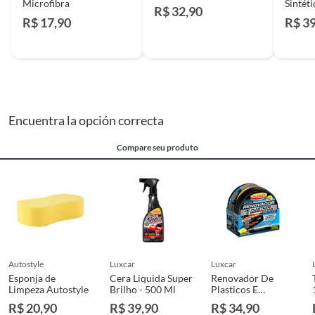
Microfibra
Sintéti
R$ 32,90
R$ 17,90
R$ 3
Encuentra la opción correcta
Compare seu produto
autostyle
luxcar
luxcar
Esponja de
Cera Liquida Super
Renovador De
Limpeza Autostyle
Brilho - 500 Ml
Plasticos E
Borrachas Luxcar
R$ 20,90
R$ 39,90
R$ 34,90
100G