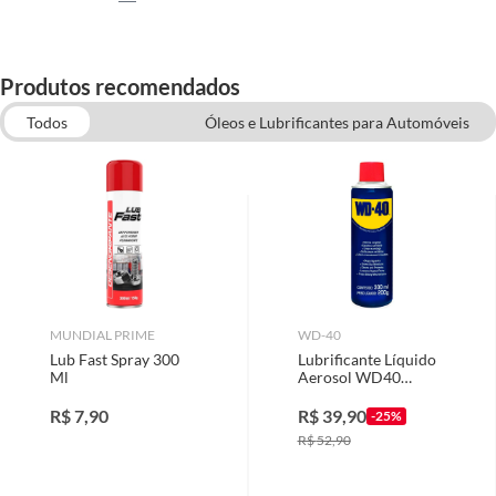
Produtos recomendados
Todos
Óleos e Lubrificantes para Automóveis
Limpeza de Carros
Acessórios Automotivos
EPIs
Esponjas, Panos e Luvas
MUNDIAL PRIME
WD-40
Lub Fast Spray 300
Lubrificante Líquido
Ml
Aerosol WD40
300ml 200g 912069
R$
7,90
R$
39,90
-25%
R$
52,90