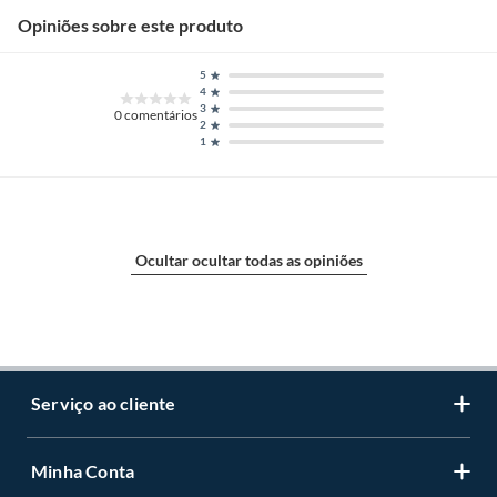
Opiniões sobre este produto
5
4
3
0
comentários
2
1
Ocultar ocultar todas as opiniões
Serviço ao cliente
Minha Conta
Centro de ajuda