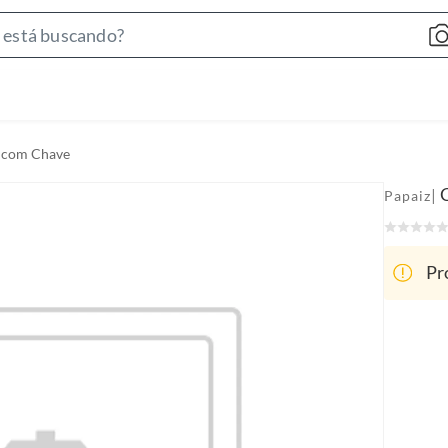
S
e
a
r
c
 com Chave
h
B
|
Papaiz
a
r
Pr