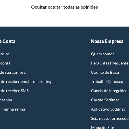
Ocultar ocultar todas as opiniões
identificação do vício.
strói ou acaba com o primeiro uso ou em pouco tempo.
ntificação do vício.
 2,1x1,6x2,1 cm
a Conta
Nossa Empresa
re-se
Quem somos
ta.
 conta
Perguntas Frequente
ojas ou no Centro de Distribuição, o atendente
 de sua compra
Código de Ética
esteja disponível em sua loja em até 30 (trinta) dias,
cliente.
 de receber emails marketing
Trabalhe Conosco
de Distribuição, o cliente poderá optar por:
ses
 de receber SMS
Canais de Integridad
 perfeitas condições de uso;
r senha
Cartão Sodimac
 atualizada;
inha standard, todo o mundo se sente mais seguro. são
i minha senha
Aplicativo Sodimac
s de padrão exportação que proporcionam muita
Seja nosso fornecedo
de para asmais diversas aplicações.
Mapa do Site