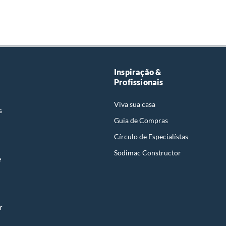
Inspiração &
Profissionais
Viva sua casa
s
Guia de Compras
Círculo de Especialístas
Sodimac Constructor
e
r