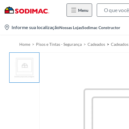
Menu
l
Informe sua localização
Nossas Lojas
Sodimac Constructor
o
c
Home
Pisos e Tintas - Segurança
Cadeados
Cadeados
a
t
i
o
n
-
i
c
o
n