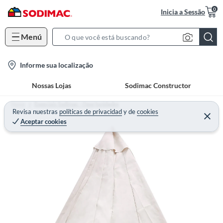
0
Inicia a Sessão
Menú
S
e
l
Informe sua localização
a
o
r
Nossas Lojas
Sodimac Constructor
c
c
a
h
Home
Especiais Sodimac - Oportunidades
t
Revisa nuestras
políticas de privacidad
y
de
cookies
B
Aceptar cookies
i
a
o
r
n
-
i
c
o
n