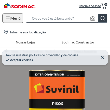
0
Inicia a Sessão
Menú
S
e
l
Informe sua localização
a
o
r
Nossas Lojas
Sodimac Constructor
c
c
a
h
Home
Especial Sodimac - Verão Área Externa
Tintas e Acessórios
t
Revisa nuestras
políticas de privacidad
y
de
cookies
B
Aceptar cookies
i
a
o
r
n
-
i
c
o
n