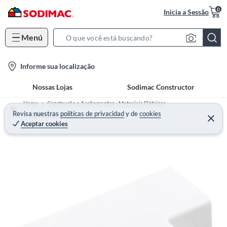
0
Inicia a Sessão
Menú
S
e
l
Informe sua localização
a
o
r
Nossas Lojas
Sodimac Constructor
c
c
a
h
Home
Construção e Acabamentos - Materiais Elétricos
t
Revisa nuestras
políticas de privacidad
y
de
cookies
B
Tubos e Eletrodutos
Aceptar cookies
i
a
o
r
n
-
i
c
o
n