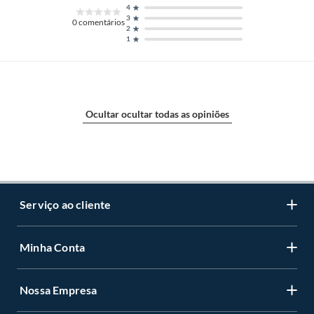
4
3
0
comentários
2
1
Ocultar ocultar todas as opiniões
Serviço ao cliente
Minha Conta
Centro de ajuda
Programa de Fidelidade Sodimac Stix
Nossa Empresa
Cadastre-se
LGPD - Lei Geral de Proteção de Dados Pessoais