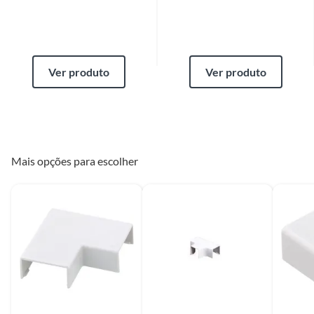
substituição do mesmo, os quais são negociados diretamente entre o
Diretor de Loja ou Gerente Geral da Loja e o cliente.
Se o produto estiver indisponível, por qualquer motivo, o cliente poderá
EAN
7893401232049
optar por:
a
. Substituição do produto por outro da mesma espécie, em perfeitas
condições de uso;
Ver produto
Ver produto
b
. A restituição imediata da quantia paga, monetariamente atualizada;
c
. O abatimento proporcional no preço.
Produtos de outros fornecedores
O cliente deverá apresentar a respectiva Nota Fiscal de compra.
Mais opções para escolher
Assistência técnica
O atendente deverá verificar se há algum tipo de obrigação de envio do
produto para análise pela assistência técnica indicada pelo fornecedor ou
oferecida pela Construdecor. Em caso positivo, a Construdecor deverá
reter o produto ou indicar ao cliente a relação de endereços ou de
contatos com a assistência técnica.
Produtos instalados
Para a troca de produtos já instalados (ex.: pisos, porcelanatos,
revestimentos, pastilhas, louças, esquadrias, móveis e afins) o cliente