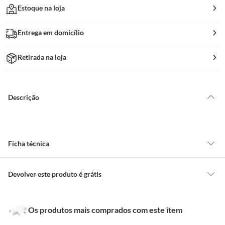
Estoque na loja
Entrega em domicílio
Retirada na loja
Descrição
Ficha técnica
Tonalidade
Branco
Devolver este produto é grátis
CONCEITOS GERAIS
Tamanho
20 x 10 mm
Os produtos mais comprados com este item
O cliente poderá requerer a troca de produtos Marca Própria adquiridos
ou oriundos das lojas da Construdecor, no entanto, a troca só é