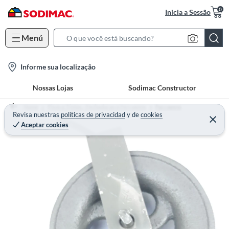
0
Inicia a Sessão
Menú
S
e
l
Informe sua localização
a
o
r
Nossas Lojas
Sodimac Constructor
c
c
a
h
Home
Pisos e Tintas - Fechaduras e Ferragens
Ferragens
t
Revisa nuestras
políticas de privacidad
y
de
cookies
B
Aceptar cookies
i
a
o
r
n
-
i
c
o
n