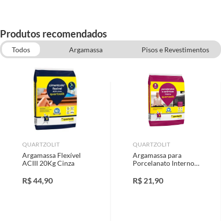
Produtos recomendados
Todos
Argamassa
Pisos e Revestimentos
Piso Cerâmico
Vaso Sanitário com Caixa Acoplada
Porcelanato
QUARTZOLIT
QUARTZOLIT
Argamassa Flexível
Argamassa para
ACIII 20Kg Cinza
Porcelanato Interno
20Kg Cinza
R$
44,90
R$
21,90