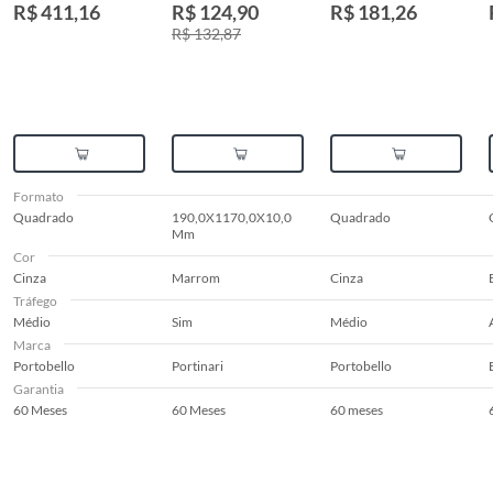
Esmaltado Cinza
Ret Cx1,33
80x80cm Caixa
R$ 411,16
R$ 124,90
R$ 181,26
90x90cm
1,91m² Retificado
R$ 132,87
Portobello
Cinza
Retificado Caixa
2,42m² Cape Cod
Breeze
Formato
Quadrado
190,0X1170,0X10,0
Quadrado
Mm
Cor
Cinza
Marrom
Cinza
Tráfego
Médio
Sim
Médio
Marca
Portobello
Portinari
Portobello
Garantia
60 Meses
60 Meses
60 meses