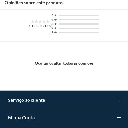
Opiniões sobre este produto
5
4
3
0
comentários
2
1
Ocultar ocultar todas as opiniões
Serviço ao cliente
Minha Conta
Centro de ajuda