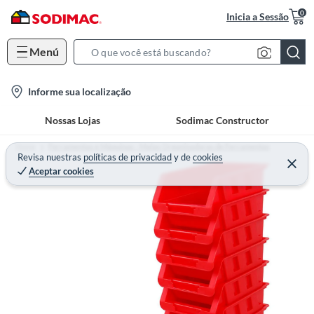
0
Inicia a Sessão
Menú
S
e
l
Informe sua localização
a
o
r
Nossas Lojas
Sodimac Constructor
c
c
a
h
Home
Ferramentas e Máquinas - Malas Organizadoras de Ferramentas
t
Revisa nuestras
políticas de privacidad
y
de
cookies
B
Aceptar cookies
i
a
o
r
n
-
i
c
o
n