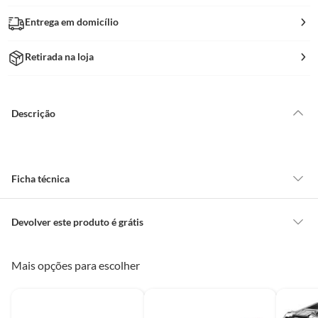
Entrega em domicílio
Retirada na loja
Descrição
Ficha técnica
Profundidade
12 cm
Devolver este produto é grátis
CONCEITOS GERAIS
Mais opções para escolher
Garantia
12 meses
O cliente poderá requerer a troca de produtos Marca Própria adquiridos
ou oriundos das lojas da Construdecor, no entanto, a troca só é
obrigatória quando este produto apresentar vício, ou seja, quando
Peso Bruto
1kg