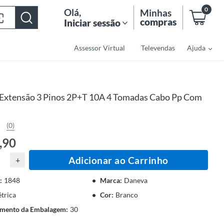
0
Olá
,
Minhas
compras
Iniciar sessão
Assessor Virtual
Televendas
Ajuda
Extensão 3 Pinos 2P+T 10A 4 Tomadas Cabo Pp Com
(0)
,90
Adicionar ao Carrinho
+
:
1848
Marca
:
Daneva
étrica
Cor
:
Branco
mento da Embalagem
:
30