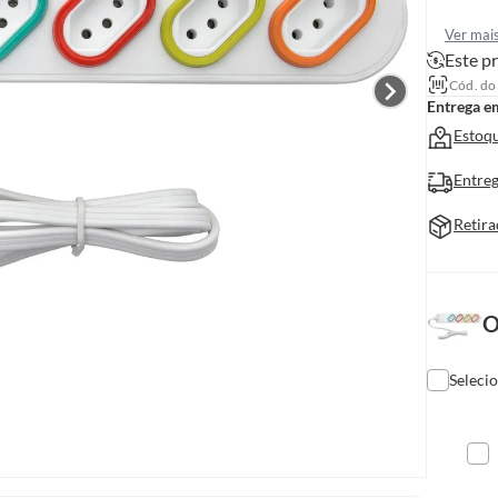
Ver mai
Este pr
Cód. do
Entrega e
Estoqu
Entreg
Retira
O
Seleci