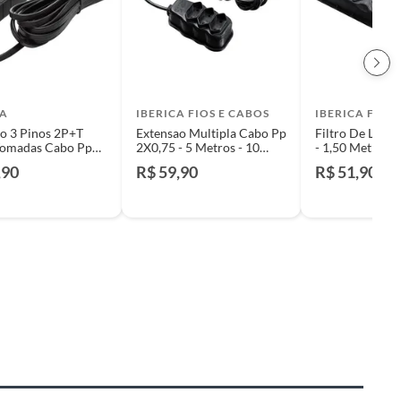
A
IBERICA FIOS E CABOS
IBERICA FIOS
o 3 Pinos 2P+T
Extensao Multipla Cabo Pp
Filtro De Linh
Tomadas Cabo Pp
2X0,75 - 5 Metros - 10
- 1,50 Metros
M
Amperes
,90
R$ 59,90
R$ 51,90