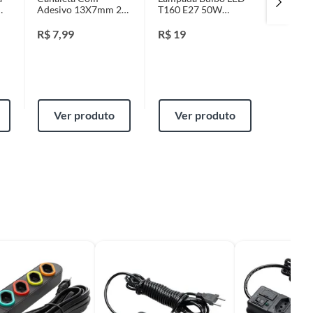
Adesivo 13X7mm 2
T160 E27 50W
Stella B
Metros
6500K
R$
7,99
R$
19
R$
16,
Ver produto
Ver produto
Ver