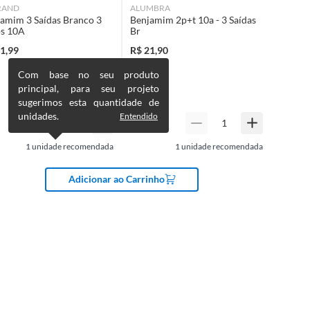
RAND
ALUMBRA
amim 3 Saídas Branco 3
Benjamim 2p+t 10a - 3 Saídas
os 10A
Br
1,99
R$
21,90
Com base no seu produto
principal, para seu projeto
sugerimos esta quantidade de
unidades.
Entendido
1
unidade recomendada
1
unidade recomendada
Adicionar ao Carrinho