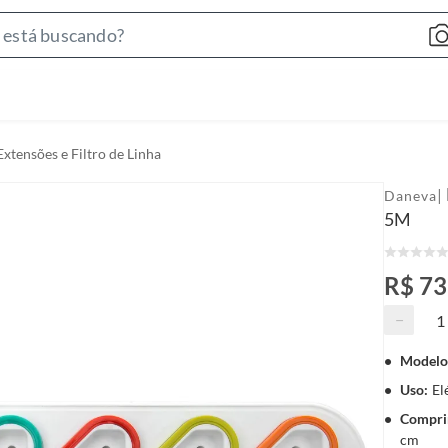
S
e
a
r
c
Extensões e Filtro de Linha
h
B
|
Daneva
a
5M
r
R$ 73
−
Modelo
Uso
:
El
Compri
cm