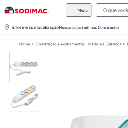
Menu
l
Informe sua localização
Nossas Lojas
Sodimac Constructor
o
c
Home
Construção e Acabamentos - Materiais Elétricos
a
t
i
o
n
-
i
c
o
n