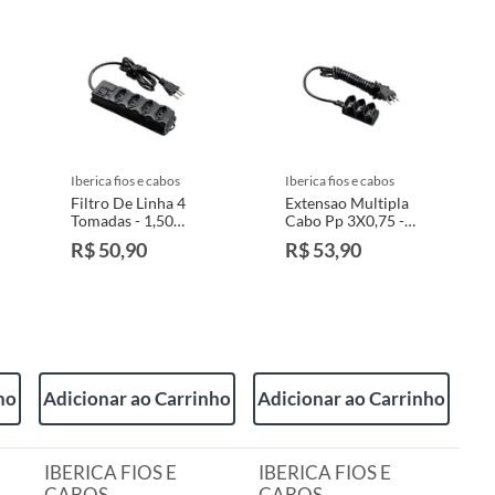
iberica fios e cabos
iberica fios e cabos
Filtro De Linha 4
Extensao Multipla
Tomadas - 1,50
Cabo Pp 3X0,75 - 3
Metros IBERICA
Metros - 10
R$ 50,90
R$ 53,90
FIOS E CABOS
Amperes
ho
Adicionar ao Carrinho
Adicionar ao Carrinho
IBERICA FIOS E
IBERICA FIOS E
CABOS
CABOS