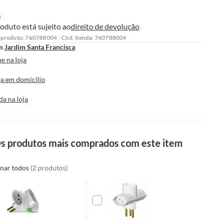
s
oduto está sujeito ao
direito de devolução
 produto: 760788004
Cód. tienda: 760788004
m
Jardim Santa Francisca
e na loja
a em domicílio
da na loja
s produtos mais comprados com este item
onar todos
(2 produtos)