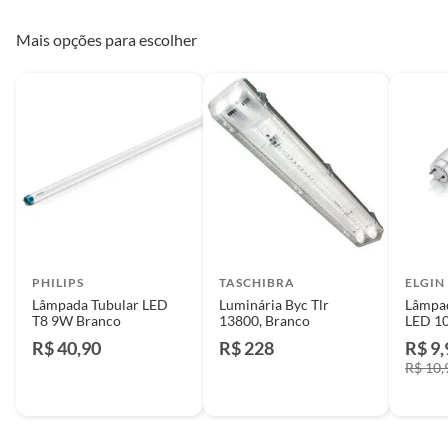
Mais opções para escolher
PHILIPS
TASCHIBRA
ELGIN
Lâmpada Tubular LED
Luminária Byc Tlr
Lâmpad
T8 9W Branco
13800, Branco
LED 1
R$ 40,90
R$ 228
R$ 9,
R$ 10,