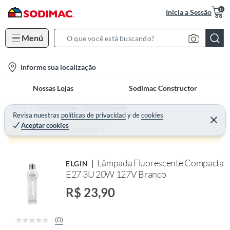
0
Inicia a Sessão
Menú
S
e
l
Informe sua localização
a
o
r
Nossas Lojas
Sodimac Constructor
c
c
a
h
Home
Especial Sodimac - Outlet Iluminação
t
Revisa nuestras
políticas de privacidad
y
de
cookies
B
Aceptar cookies
i
a
Produto sem estoque :(
o
r
n
Lâmpada Fluorescente Compacta
ELGIN
-
E27 3U 20W 127V Branco
i
c
R$ 23,90
o
n
(0)