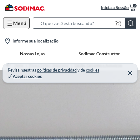
0
Inicia a Sessão
Menú
S
e
l
Informe sua localização
a
o
r
Nossas Lojas
Sodimac Constructor
c
c
a
h
Home
Pisos e Tintas - Segurança
Cordas, Correntes e Acessórios
t
Revisa nuestras
políticas de privacidad
y
de
cookies
B
Aceptar cookies
i
a
o
r
n
-
i
c
o
n