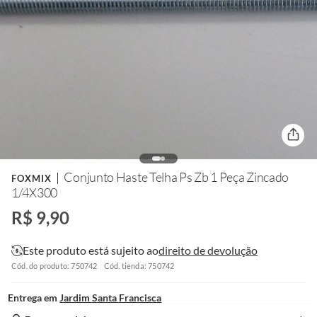
Conjunto Haste Telha Ps Zb 1 Peça Zincado
FOXMIX
1/4X300
R$ 9,90
Este produto está sujeito ao
direito de devolução
Cód. do produto: 750742
Cód. tienda: 750742
Entrega em
Jardim Santa Francisca