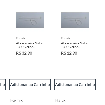
foxmix
foxmix
Abraçadeira Nylon
Abraçadeira Nylon
T30R Verde
T30R Verde
3,5X150mm
3,5X150mm
R$ 32,90
R$ 12,90
Embalagem Com
Embalagem Com
100 Unidades
25 Unidades
nho
Adicionar ao Carrinho
Adicionar ao Carrinho
Foxmix
Halux