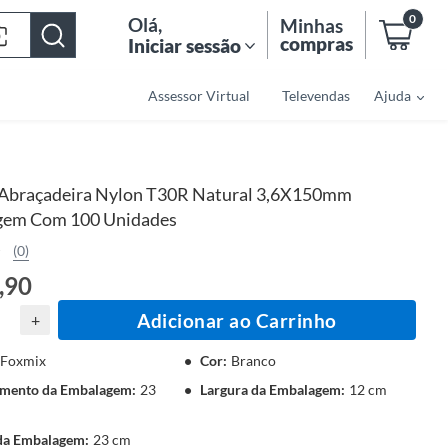
0
Olá
,
Minhas
compras
Iniciar sessão
Assessor Virtual
Televendas
Ajuda
Abraçadeira Nylon T30R Natural 3,6X150mm
gem Com 100 Unidades
(0)
,90
Adicionar ao Carrinho
+
Foxmix
Cor
:
Branco
mento da Embalagem
:
23
Largura da Embalagem
:
12 cm
 da Embalagem
:
23 cm