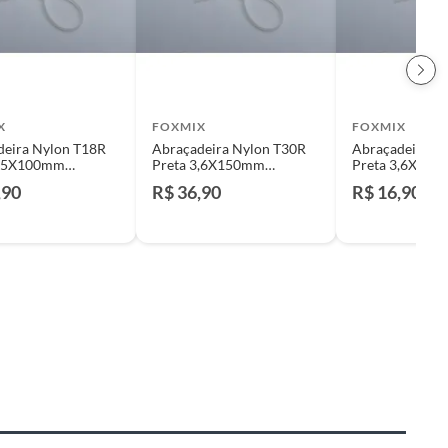
X
FOXMIX
FOXMIX
deira Nylon T18R
Abraçadeira Nylon T30R
Abraçadeira N
2,5X100mm
Preta 3,6X150mm
Preta 3,6X15
gem Com 100
Embalagem Com 100
Embalagem Co
,90
R$ 36,90
R$ 16,90
es
Unidades
Unidades