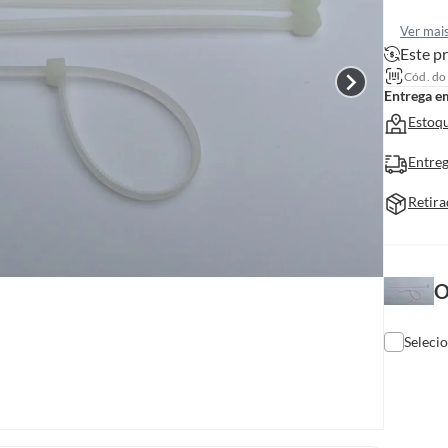
Ver mai
Este pr
Cód. do
Entrega e
Estoqu
Entreg
Retira
O
Seleci