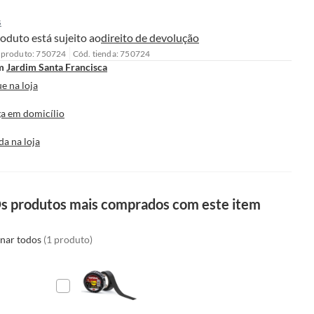
s
oduto está sujeito ao
direito de devolução
 produto: 750724
Cód. tienda: 750724
m
Jardim Santa Francisca
e na loja
a em domicílio
da na loja
s produtos mais comprados com este item
onar todos
(1 produto)