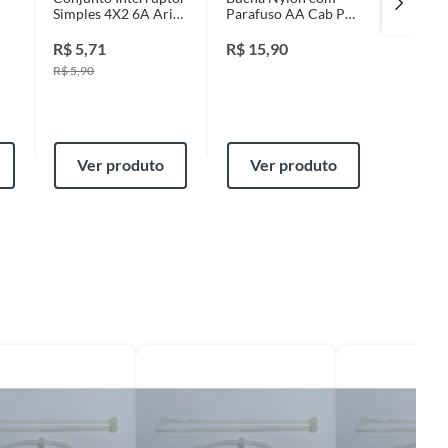
Simples 4X2 6A Aria
Parafuso AA Cab Pan
Profiss
Branco
Ct 06 Peças 6mm-
39x32
R$
5,71
R$
15,90
R$
32,
R$
5,90
Ver produto
Ver produto
Ver