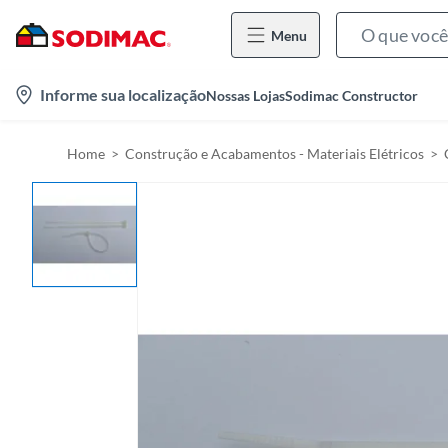
Menu
l
Informe sua localização
Nossas Lojas
Sodimac Constructor
o
c
Home
Construção e Acabamentos - Materiais Elétricos
a
t
i
o
n
-
i
c
o
n