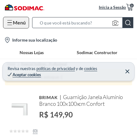
0
Inicia a Sessão
Menú
S
e
l
Informe sua localização
a
o
r
Nossas Lojas
Sodimac Constructor
c
c
a
h
Home
Especial Sodimac - Profissional
t
Revisa nuestras
políticas de privacidad
y
de
cookies
B
Aceptar cookies
i
a
Produto sem estoque :(
o
r
n
Guarnição Janela Alumínio
BRIMAK
-
Branco 100x100xcm Confort
i
c
R$ 149,90
o
n
(0)