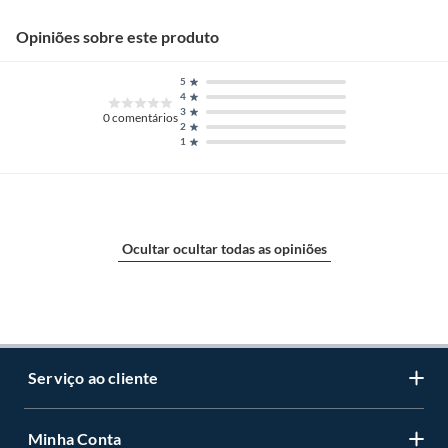
Opiniões sobre este produto
5
4
3
0
comentários
2
1
Ocultar ocultar todas as opiniões
Serviço ao cliente
Minha Conta
Centro de ajuda