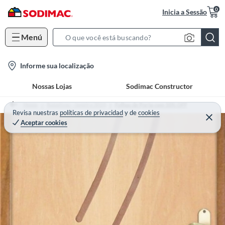
0
Inicia a Sessão
Menú
S
e
l
Informe sua localização
a
o
r
Nossas Lojas
Sodimac Constructor
c
c
a
h
Home
Rotativos - Janeiro 2024
Folhas de Porta com 10% OFF
t
Revisa nuestras
políticas de privacidad
y
de
cookies
B
Aceptar cookies
i
a
o
r
n
-
i
c
o
n