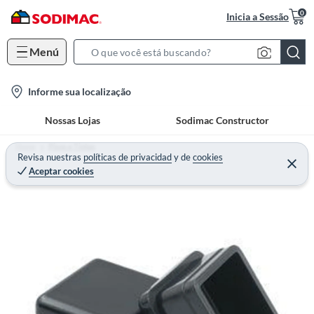
0
Inicia a Sessão
Menú
S
e
l
Informe sua localização
a
o
r
Nossas Lojas
Sodimac Constructor
c
c
a
h
Home
Pisos e Tintas
t
Revisa nuestras
políticas de privacidad
y
de
cookies
B
Aceptar cookies
i
a
o
r
n
-
i
c
o
n