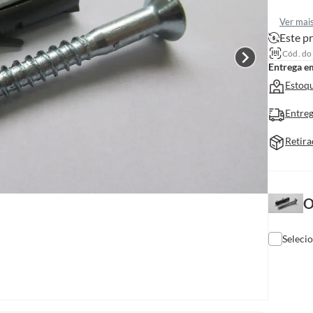
Ver mai
Este pr
Cód. do
Entrega e
Estoqu
Entreg
Retira
O
Seleci