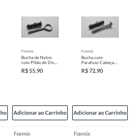
foxmix
foxmix
Bucha de Nylon
Bucha com
com Pitão de Zinco
Parafuso Cabeça
3x40mm 5mm 100
Chata de Aço
R$ 55,90
R$ 72,90
Peças Cinza
3,8x30mm para
Madeira 7mm 100
Peças Cinza
nho
Adicionar ao Carrinho
Adicionar ao Carrinho
Foxmix
Foxmix