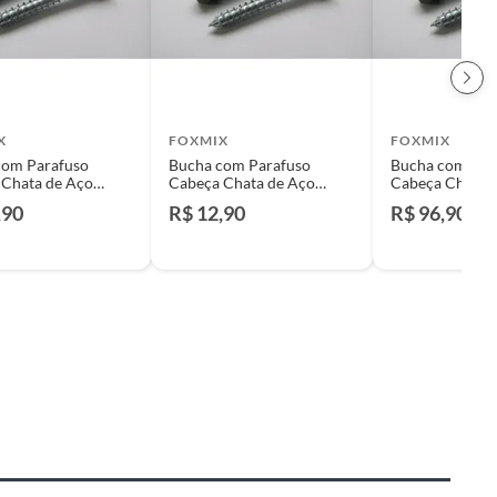
X
FOXMIX
FOXMIX
com Parafuso
Bucha com Parafuso
Bucha com Par
 Chata de Aço
Cabeça Chata de Aço
Cabeça Chata 
mm para Madeira
3,8x30mm para Madeira
4,2x40mm para
,90
R$ 12,90
R$ 96,90
 Peças Cinza
7mm 5 Peças Cinza
6mm 200 Peças