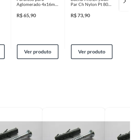
Aglomerado 4x16mm
Par Ch Nylon Pt 80
Adesiv
Cabeça Chata
Peças Bloco Oco
Metros
Phillips Aço Dourado
6mm
R$
65,90
R$
73,90
R$
7,8
s
500 Peças
Ver produto
Ver produto
Ver