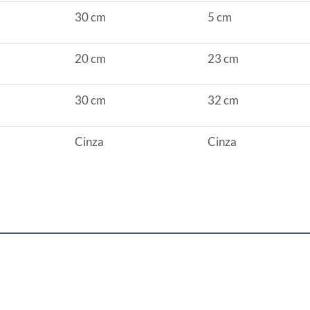
uto em quaisquer das lojas ou no Centro de
30 cm
5 cm
 perfeitas condições de uso;
20 cm
23 cm
 atualizada;
30 cm
32 cm
s a troca será atendida somente nas lojas da
Cinza
Cinza
resente qualquer tipo de vício, não é obrigatório. No
embalagem original, intacta e acompanhada da
ade, poderá trocar o produto por quaisquer outros
com peço superior ao produto objeto da troca, esta
reço.