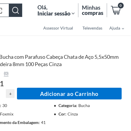
0
Olá
,
Minhas
compras
Iniciar sessão
Assessor Virtual
Televendas
Ajuda
Bucha com Parafuso Cabeça Chata de Aço 5,5x50mm
deira 8mm 100 Peças Cinza
(0)
01
Adicionar ao Carrinho
+
:
30
Categoria
:
Bucha
Foxmix
Cor
:
Cinza
mento da Embalagem
:
41