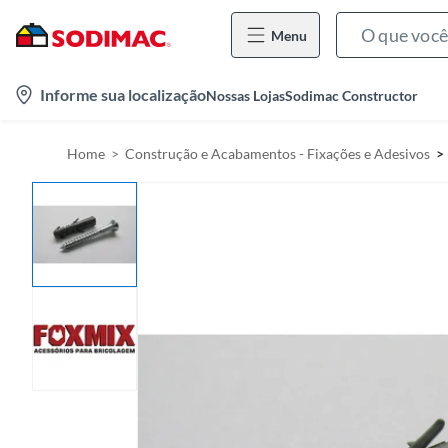
Menu
l
Informe sua localização
Nossas Lojas
Sodimac Constructor
o
c
Home
Construção e Acabamentos - Fixações e Adesivos
a
t
i
o
n
-
i
c
o
n