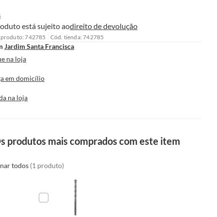
s
oduto está sujeito ao
direito de devolução
 produto: 742785
Cód. tienda: 742785
m
Jardim Santa Francisca
e na loja
a em domicílio
da na loja
s produtos mais comprados com este item
onar todos
(1 produto)