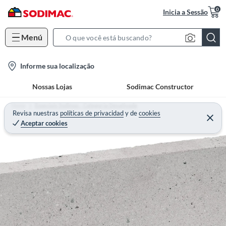
0
Inicia a Sessão
Menú
S
e
l
Informe sua localização
a
o
r
Nossas Lojas
Sodimac Constructor
c
c
a
h
Home
Especiais Sodimac - Categoria Desativada
t
Revisa nuestras
políticas de privacidad
y
de
cookies
B
Aceptar cookies
i
a
o
r
n
-
i
c
o
n