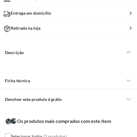
Entrega em domicílio
Retirada na loja
Descrição
Ficha técnica
Marca
Foxmix
Devolver este produto é grátis
CONCEITOS GERAIS
Uso
Cozinhar
Os produtos mais comprados com este item
O cliente poderá requerer a troca de produtos Marca Própria adquiridos
ou oriundos das lojas da Construdecor, no entanto, a troca só é
obrigatória quando este produto apresentar vício, ou seja, quando
Selecionar todos
(2 produtos)