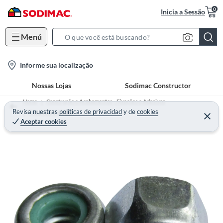
0
Inicia a Sessão
Menú
S
e
l
Informe sua localização
a
o
r
Nossas Lojas
Sodimac Constructor
c
c
a
h
Home
Construção e Acabamentos - Fixações e Adesivos
t
Revisa nuestras
políticas de privacidad
y
de
cookies
B
Prego para Metal
Aceptar cookies
i
a
o
r
n
-
i
c
o
n