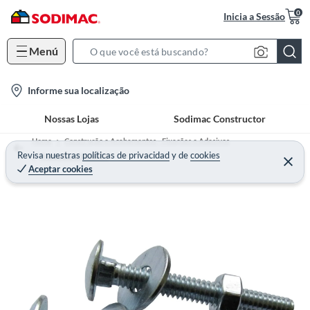
0
Inicia a Sessão
Menú
S
e
l
Informe sua localização
a
o
r
Nossas Lojas
Sodimac Constructor
c
c
a
h
Home
Construção e Acabamentos - Fixações e Adesivos
t
Revisa nuestras
políticas de privacidad
y
de
cookies
B
Prego para Madeira
Aceptar cookies
i
a
o
r
n
-
i
c
o
n