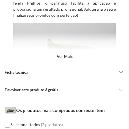
fenda Phillips, o parafuso facilita a aplicação e
proporciona um resultado profissional. Adquira já o seu e
finalize seus projetos com perfeição!
Ver Mais
Ficha técnica
Marca
Foxmix
Devolver este produto é grátis
Características
CONCEITOS GERAIS
O Parafuso Aço para Aglom Cabeça Chata Ph Ct5Pcs
Cor
Dourado
60x40 da Foxmix é fabricado com aço de alta qualidade,
Os produtos mais comprados com este item
O cliente poderá requerer a troca de produtos Marca Própria adquiridos
garantindo resistência e durabilidade para suas obras.
ou oriundos das lojas da Construdecor, no entanto, a troca só é
Com um peso líquido de 0,044 kg, ele é leve e fácil de
obrigatória quando este produto apresentar vício, ou seja, quando
Selecionar todos
(2 produtos)
Comprimento da
13 cm
manusear. A embalagem contém 5 peças, com dimensões