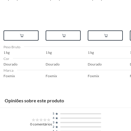
condições de uso;
b.
A restituição imediata da quantia paga, monetariamente atualizada;
c.
O abatimento proporcional no preço.
Produtos em PERFEITO ESTADO
Para a compra via Site ou Televendas após o prazo de 7 dias a troca será
atendida somente nas lojas da Construdecor.
A troca de produtos em perfeito estado, ou seja, que não apresente
Peso Bruto
qualquer tipo de vício, não é obrigatório. No entanto, se o produto estiver
1 kg
1 kg
1 kg
em perfeito estado, em sua embalagem original, intacta e acompanhada
Cor
da respectiva Nota Fiscal, a Construdecor, por mera liberalidade, poderá
Dourado
Dourado
Dourado
trocar o produto por quaisquer outros disponíveis em loja, de igual valor
Marca
ou, no caso de produto com peço superior ao produto objeto da troca,
Foxmix
Foxmix
Foxmix
esta poderá ser feita desde que o cliente pague a diferença de preço.
Opiniões sobre este produto
5
4
3
0
comentários
2