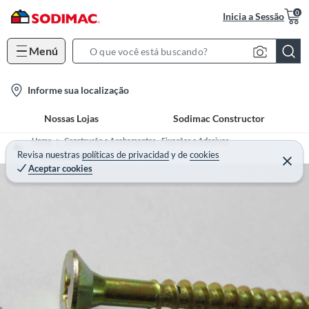
0
Inicia a Sessão
Menú
S
e
l
Informe sua localização
a
o
r
Nossas Lojas
Sodimac Constructor
c
c
a
h
Home
Construção e Acabamentos - Fixações e Adesivos
t
Revisa nuestras
políticas de privacidad
y
de
cookies
B
Prego para Madeira
Aceptar cookies
i
a
o
r
n
-
i
c
o
n