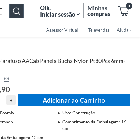
0
Olá
,
Minhas
compras
Iniciar sessão
Assessor Virtual
Televendas
Ajuda
Parafuso AACab Panela Bucha Nylon Pt80Pcs 6mm-
(0)
,90
Adicionar ao Carrinho
+
Foxmix
Uso
:
Construção
omado
Comprimento da Embalagem
:
16
cm
a da Embalagem
:
12 cm