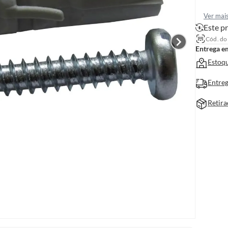
Ver mai
Este pr
Cód. do
Entrega e
Estoqu
Entreg
Retira