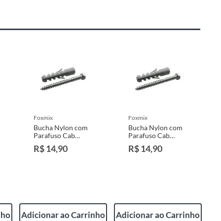
foxmix
foxmix
Bucha Nylon com
Bucha Nylon com
Parafuso Cab
Parafuso Cab
Sextavado Ct 03
Sextavado Ct 2
R$ 14,90
R$ 14,90
Peças
Peças 12mm-
5/16x70
nho
Adicionar ao Carrinho
Adicionar ao Carrinho