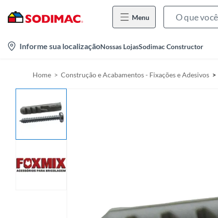
Menu
l
Informe sua localização
Nossas Lojas
Sodimac Constructor
o
c
Home
Construção e Acabamentos - Fixações e Adesivos
a
t
i
o
n
-
i
c
o
n