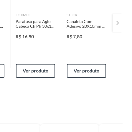
FOXMIX
STECK
FOXMIX
Parafuso para Aglo
Canaleta Com
Arruela
a
Cabeça Ch Ph 30x16
Adesivo 20X10mm 2
3/16 20
t
Ct 20Pc
Metros
R$
16,90
R$
7,80
R$
8,2
Ver produto
Ver produto
Ver