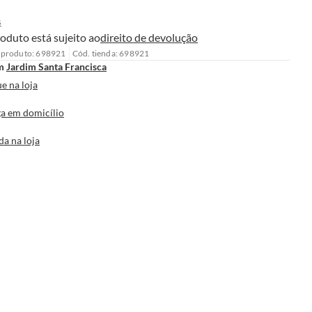
s
oduto está sujeito ao
direito de devolução
 produto: 698921
Cód. tienda: 698921
m
Jardim Santa Francisca
e na loja
a em domicílio
da na loja