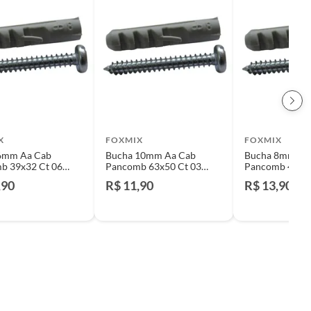
X
FOXMIX
FOXMIX
6mm Aa Cab
Bucha 10mm Aa Cab
Bucha 8mm Aa
b 39x32 Ct 06
Pancomb 63x50 Ct 03
Pancomb 48x38
Peças
Peças
,90
R$ 11,90
R$ 13,90