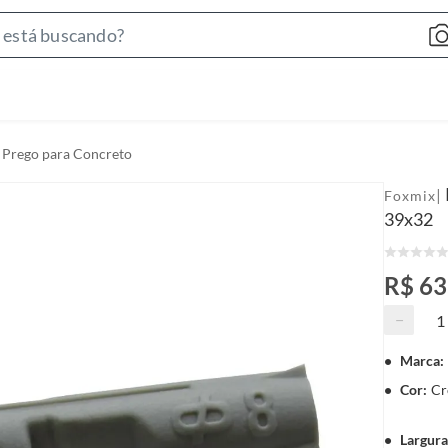
S
e
a
r
c
Prego para Concreto
h
B
|
Foxmix
a
39x32
r
R$ 63
−
Marca
:
Cor
:
Cr
Largur