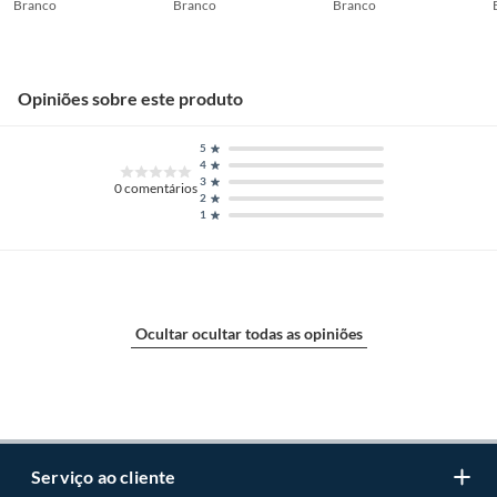
Branco
Branco
Branco
Opiniões sobre este produto
5
4
3
0
comentários
2
1
Ocultar ocultar todas as opiniões
Serviço ao cliente