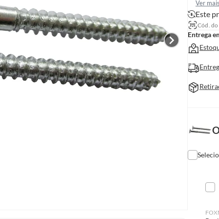
Ver mai
Este pr
Cód. do
Entrega e
Estoqu
Entreg
Retira
O
Seleci
FOX