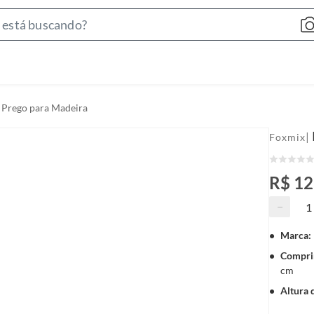
S
e
a
r
c
Prego para Madeira
h
B
|
Foxmix
a
r
R$ 12
−
Marca
:
Compri
cm
Altura