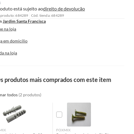
s
oduto está sujeito ao
direito de devolução
 produto: 684289
Cód. tienda: 684289
m
Jardim Santa Francisca
e na loja
a em domicílio
da na loja
s produtos mais comprados com este item
onar todos
(2 produtos)
MIX
FOXMIX