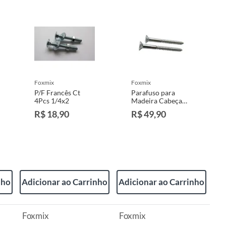
foxmix
foxmix
P/F Francês Ct
Parafuso para
4Pcs 1/4x2
Madeira Cabeça
Chata Pt150Pcs
R$ 18,90
R$ 49,90
35x30
nho
Adicionar ao Carrinho
Adicionar ao Carrinho
Foxmix
Foxmix