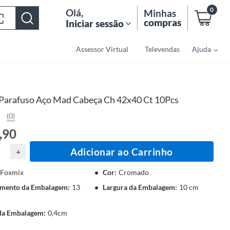
0
Olá
,
Minhas
compras
Iniciar sessão
Assessor Virtual
Televendas
Ajuda
Parafuso Aço Mad Cabeça Ch 42x40 Ct 10Pcs
(0)
,90
Adicionar ao Carrinho
+
Foxmix
Cor
:
Cromado
mento da Embalagem
:
13
Largura da Embalagem
:
10 cm
 da Embalagem
:
0,4cm