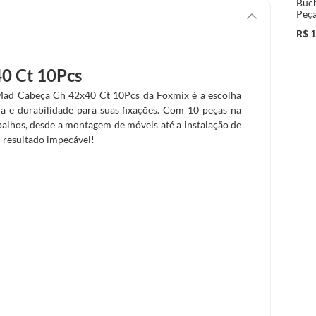
Buc
Peç
R$
1
0 Ct 10Pcs
 Mad Cabeça Ch 42x40 Ct 10Pcs da Foxmix é a escolha
cia e durabilidade para suas fixações. Com 10 peças na
abalhos, desde a montagem de móveis até a instalação de
m resultado impecável!