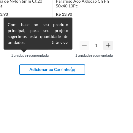
ha de Nylon 6mm Ct 20
Parafuso Aço Aglocab Ch Ph
as
50x40 10Pc
3,90
R$
13,90
Com base no seu produto
principal, para seu projeto
sugerimos esta quantidade de
unidades.
Entendido
1
unidade recomendada
1
unidade recomendada
Adicionar ao Carrinho