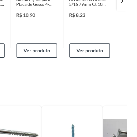
10
Placa de Gesso 4-
5/16 79mm Ct 10
1/4 63
16mm 4 Peças
Peças
Peças
Branco
R$
10,90
R$
8,23
R$
8,2
Ver produto
Ver produto
Ver