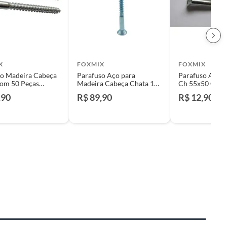
X
FOXMIX
FOXMIX
so Madeira Cabeça
Parafuso Aço para
Parafuso Aço 
com 50 Peças
Madeira Cabeça Chata 10
Ch 55x50 Ct 0
E 12mm
,90
R$ 89,90
R$ 12,90