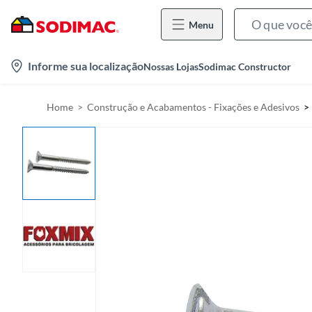
Menu
l
Informe sua localização
Nossas Lojas
Sodimac Constructor
o
c
Home
Construção e Acabamentos - Fixações e Adesivos
a
t
i
o
n
-
i
c
o
n