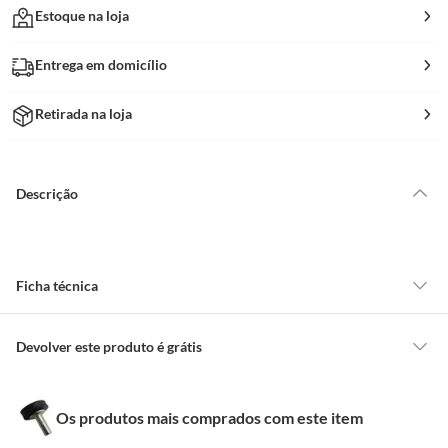
Estoque na loja
Entrega em domicílio
Retirada na loja
Descrição
Ficha técnica
Marca
Foxmix
Devolver este produto é grátis
CONCEITOS GERAIS
Cor
Preto
Os produtos mais comprados com este item
O cliente poderá requerer a troca de produtos Marca Própria adquiridos
ou oriundos das lojas da Construdecor, no entanto, a troca só é