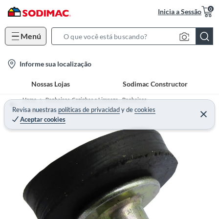
0
Inicia a Sessão
Menú
S
e
l
Informe sua localização
a
o
r
Nossas Lojas
Sodimac Constructor
c
c
a
h
Home
Banheiros, Cozinhas e Limpeza - Banheiros
t
Revisa nuestras
políticas de privacidad
y
de
cookies
B
Torneira para Banheiro
Aceptar cookies
i
a
o
r
n
-
i
c
o
n