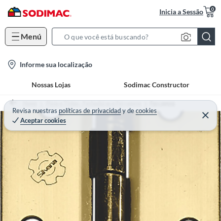
0
Inicia a Sessão
Menú
S
e
l
Informe sua localização
a
o
r
Nossas Lojas
Sodimac Constructor
c
c
a
h
Home
Pisos e Tintas - Fechaduras e Ferragens
Ferragens
t
Revisa nuestras
políticas de privacidad
y
de
cookies
B
Aceptar cookies
i
a
o
r
n
-
i
c
o
n