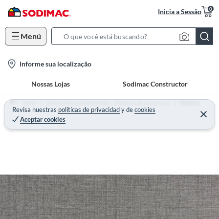
0
Inicia a Sessão
Menú
S
e
l
Informe sua localização
a
o
r
Nossas Lojas
Sodimac Constructor
c
c
a
h
Home
Construção e Acabamentos - Material de Construção
Madeira
t
Revisa nuestras
políticas de privacidad
y
de
cookies
B
Aceptar cookies
i
a
o
r
n
-
i
c
o
n