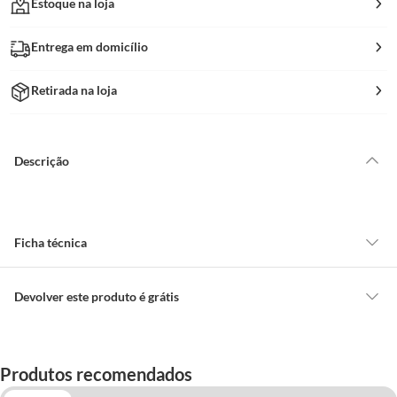
Estoque na loja
Entrega em domicílio
Retirada na loja
Descrição
Ficha técnica
Marca
Rehau
Devolver este produto é grátis
CONCEITOS GERAIS
Tonalidade
Cinza
O cliente poderá requerer a troca de produtos Marca Própria adquiridos
Produtos recomendados
ou oriundos das lojas da Construdecor, no entanto, a troca só é