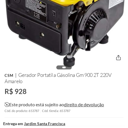
Gerador Portatil a Gásolina Gm 900 2T 220V
CSM
Amarelo
R$ 928
Este produto está sujeito ao
direito de devolução
Cód. do produto: 653787
Cód. tienda: 653787
Entrega em
Jardim Santa Francisca