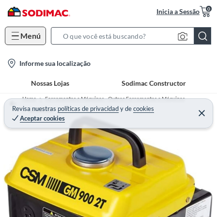
0
Inicia a Sessão
Menú
S
e
l
Informe sua localização
a
o
r
Nossas Lojas
Sodimac Constructor
c
c
a
h
Home
Ferramentas e Máquinas - Outras Ferramentas e Máquinas
t
Revisa nuestras
políticas de privacidad
y
de
cookies
B
Geradores
Aceptar cookies
i
a
o
r
n
-
i
c
o
n