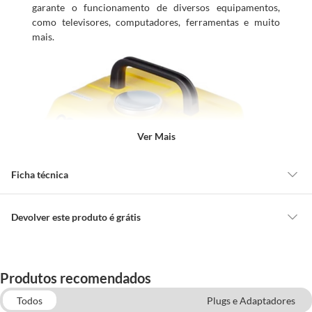
garante o funcionamento de diversos equipamentos,
como televisores, computadores, ferramentas e muito
mais.
Ver Mais
Ficha técnica
Marca
CSM
Devolver este produto é grátis
CONCEITOS GERAIS
Cor
Amarelo
O cliente poderá requerer a troca de produtos Marca Própria adquiridos
Produtos recomendados
ou oriundos das lojas da Construdecor, no entanto, a troca só é
obrigatória quando este produto apresentar vício, ou seja, quando
Todos
Plugs e Adaptadores
Voltagem
220v