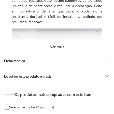
como quartos, salas e até mesmo banheiros, adicionando
um toque de sofisticação e requinte à decoração. Feito
em poliestireno de alta qualidade, o rodameio é
resistente, durável e fácil de instalar, garantindo um
resultado impecável.
Ver Mais
Ficha técnica
Profundidade
1,7cm
Devolver este produto é grátis
CONCEITOS GERAIS
Modelo
RM465
Os produtos mais comprados com este item
O cliente poderá requerer a troca de produtos Marca Própria adquiridos
ou oriundos das lojas da Construdecor, no entanto, a troca só é
obrigatória quando este produto apresentar vício, ou seja, quando
Selecionar todos
(1 produto)
Tonalidade
Branco
apresentar irregularidade quanto à qualidade e/ou quantidade que torne