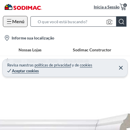
0
Inicia a Sessão
Menú
S
e
l
Informe sua localização
a
o
r
Nossas Lojas
Sodimac Constructor
c
c
a
h
Home
Pisos e Tintas - Portas
Portas de Entrada
t
Revisa nuestras
políticas de privacidad
y
de
cookies
B
Aceptar cookies
i
a
o
r
n
-
i
c
o
n