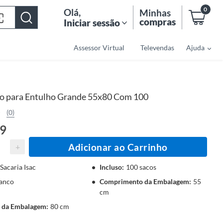
0
Olá
,
Minhas
compras
Iniciar sessão
Assessor Virtual
Televendas
Ajuda
co para Entulho Grande 55x80 Com 100
(0)
19
Adicionar ao Carrinho
+
Sacaria Isac
Incluso
:
100 sacos
anco
Comprimento da Embalagem
:
55
cm
a da Embalagem
:
80 cm