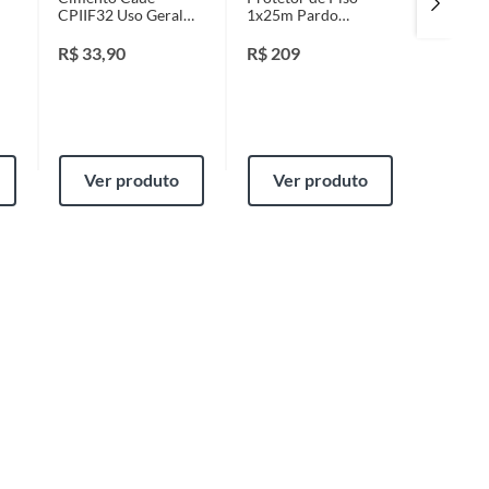
CPIIF32 Uso Geral
1x25m Pardo
Balde
50kg
Salvabras
R$
33,90
R$
209
R$
98,
Ver produto
Ver produto
Ver