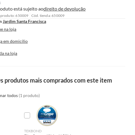
s
oduto está sujeito ao
direito de devolução
 produto: 650009
Cód. tienda: 650009
m
Jardim Santa Francisca
e na loja
a em domicílio
da na loja
s produtos mais comprados com este item
onar todos
(1 produto)
TEKBOND