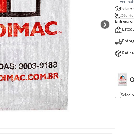
Ver mai
Este pr
Cód. do
Entrega e
Estoqu
Entreg
Retira
O
Seleci