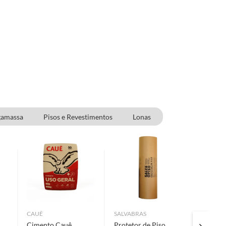
gamassa
Pisos e Revestimentos
Lonas
CAUÊ
SALVABRAS
SUVINIL
Cimento Cauê
Protetor de Piso
Massa C