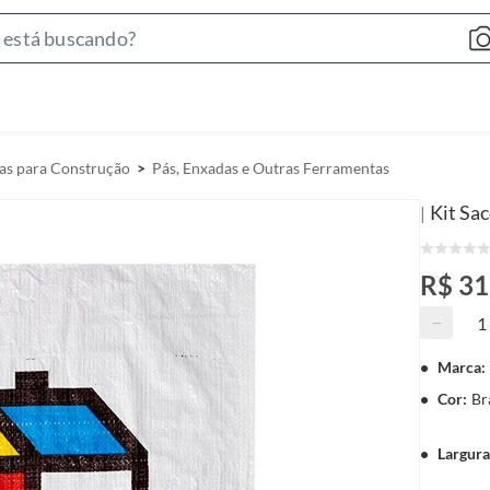
S
e
a
r
c
as para Construção
Pás, Enxadas e Outras Ferramentas
h
B
Kit Sa
|
a
r
R$ 3
−
Marca
:
Cor
:
Br
Largur