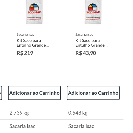
sacaria isac
sacaria isac
Kit Saco para
Kit Saco para
Entulho Grande
Entulho Grande
55x80 Com 50
55x80 Com 10
R$ 219
R$ 43,90
Unidades
Unidades
o
Adicionar ao Carrinho
Adicionar ao Carrinho
2,739 kg
0,548 kg
Sacaria Isac
Sacaria Isac