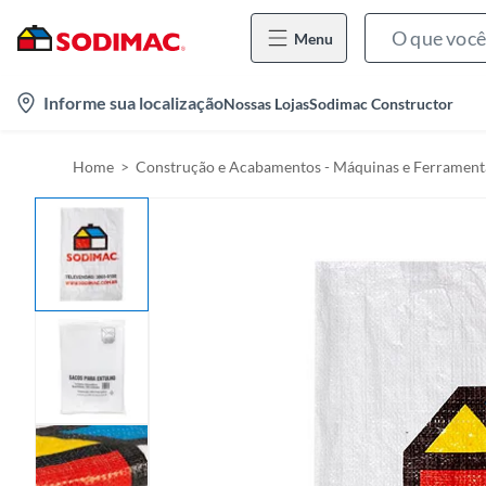
Menu
l
Informe sua localização
Nossas Lojas
Sodimac Constructor
o
c
Home
Construção e Acabamentos - Máquinas e Ferrament
a
t
i
o
n
-
i
c
o
n