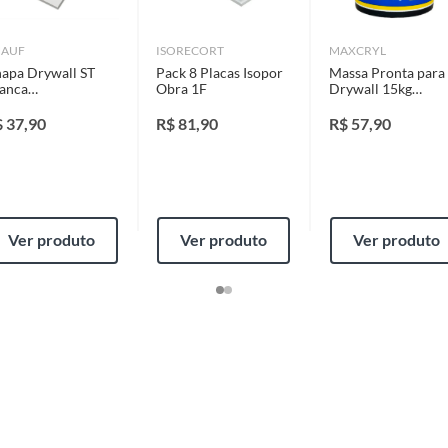
identificação do vício.
NAUF
ISORECORT
MAXCRYL
apa Drywall ST
Pack 8 Placas Isopor
Massa Pronta para
strói ou acaba com o primeiro uso ou em pouco tempo.
anca
Obra 1F
Drywall 15kg
ntificação do vício.
,5x1200x1800mm
Maxcryl
auf
$
37,90
R$
81,90
R$
57,90
ta.
ojas ou no Centro de Distribuição, o atendente
Ver produto
Ver produto
Ver produto
esteja disponível em sua loja em até 30 (trinta) dias,
cliente.
de Distribuição, o cliente poderá optar por:
 perfeitas condições de uso;
 atualizada;
al