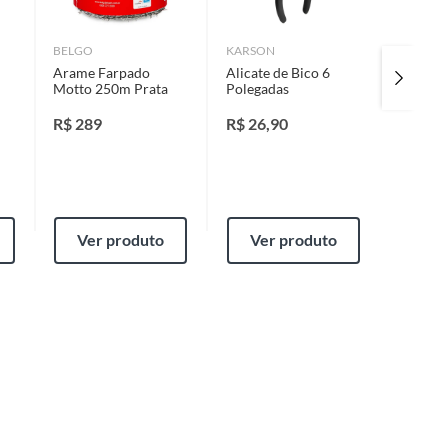
Fita par
BELGO
KARSON
(150-50
Arame Farpado
Alicate de Bico 6
Motto 250m Prata
Polegadas
R$
51,
R$
289
R$
26,90
Ver produto
Ver produto
Ver