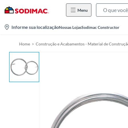
Menu
l
Informe sua localização
Nossas Lojas
Sodimac Constructor
o
c
Home
Construção e Acabamentos - Material de Construçã
a
t
i
o
n
-
i
c
o
n