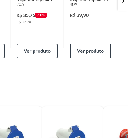
20A
40A
2 Polos
R$
35,75
R$
39,90
R$
5,9
-10%
R$
39,90
Ver produto
Ver produto
Ver