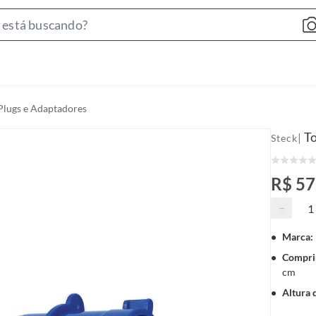
S
e
a
r
c
Plugs e Adaptadores
h
B
T
|
Steck
a
r
R$ 57
−
Marca
:
Compri
cm
Altura