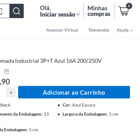
0
Olá
,
Minhas
compras
Iniciar sessão
Assessor Virtual
Televendas
Ajuda
omada Industrial 3P+T Azul 16A 200/250V
(0)
,90
Adicionar ao Carrinho
+
Steck
Cor
:
Azul Escuro
mento da Embalagem
:
13
Largura da Embalagem
:
5 cm
 da Embalagem
:
5 cm