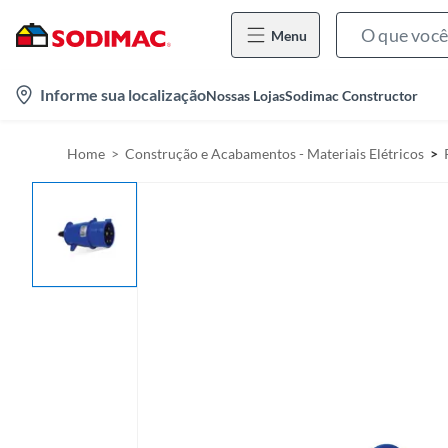
Menu
l
Informe sua localização
Nossas Lojas
Sodimac Constructor
o
c
Home
Construção e Acabamentos - Materiais Elétricos
a
t
i
o
n
-
i
c
o
n