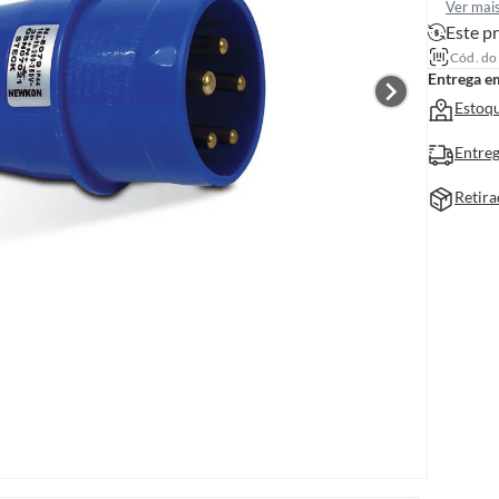
Ver mai
Este pr
Cód. do
Entrega e
Estoqu
Entreg
Retira