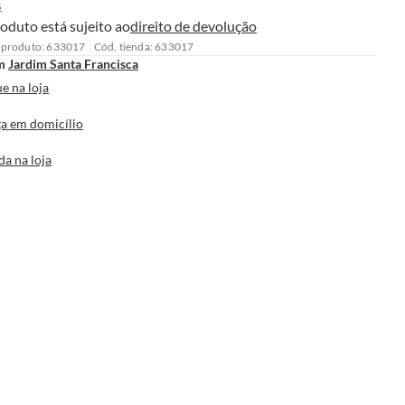
s
oduto está sujeito ao
direito de devolução
 produto: 633017
Cód. tienda: 633017
m
Jardim Santa Francisca
e na loja
a em domicílio
da na loja