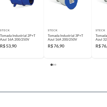
io. A resposta ao cliente deverá ser imediata. Sendo
a) dias, a contar da data da visita técnica.
sse poderá ser substituído, imediatamente, acrescido
são negociados diretamente entre o Diretor de Loja ou
STECK
STECK
STECK
liente poderá optar por:
Tomada Industrial 2P+T
Tomada Industrial 3P+T
Tomada 
 perfeitas condições de uso;
Azul 16A 200/250V
Azul 16A 200/250V
Azul 3
 atualizada;
R$ 53,90
R$ 76,90
R$ 76
mpra.
 de envio do produto para análise pela assistência
udecor. Em caso positivo, a Construdecor deverá reter
e contatos com a assistência técnica.