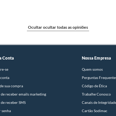
atos, revestimentos, pastilhas, louças, esquadrias,
ota Fiscal, quando será agendada uma visita técnica no
Ocultar ocultar todas as opiniões
te deverá ser imediata. Sendo constatado o vício, a
ata da visita técnica.
esse poderá ser substituído imediatamente, cumulado,
radas pelo Diretor da Loja ou Gerente Geral da Loja e
a Conta
Nossa Empresa
liente poderá optar por:
 perfeitas condições de uso;
re-se
Quem somos
 atualizada;
 conta
Perguntas Frequente
 de sua compra
Código de Ética
 de receber emails marketing
Trabalhe Conosco
ta.
 de receber SMS
Canais de Integridad
ojas ou no Centro de Distribuição, o atendente
r senha
Cartão Sodimac
esteja disponível em sua loja em até 30 (trinta) dias,