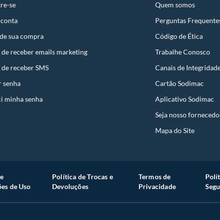
uto em quaisquer das lojas ou no Centro de
re-se
Quem somos
 conta
Perguntas Frequente
 perfeitas condições de uso;
 de sua compra
Código de Ética
 atualizada;
 de receber emails marketing
Trabalhe Conosco
 de receber SMS
Canais de Integridad
r senha
Cartão Sodimac
s a troca será atendida somente nas lojas da
i minha senha
Aplicativo Sodimac
resente qualquer tipo de vício, não é obrigatório. No
Seja nosso fornecedo
embalagem original, intacta e acompanhada da
Mapa do Site
ade, poderá trocar o produto por quaisquer outros
com peço superior ao produto objeto da troca, esta
reço.
e
Política de Trocas e
Termos de
Polí
es de Uso
Devoluções
Privacidade
Segu