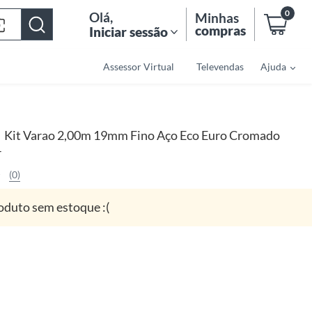
0
Olá
,
Minhas
compras
Iniciar sessão
Assessor Virtual
Televendas
Ajuda
Kit Varao 2,00m 19mm Fino Aço Eco Euro Cromado
|
r
(0)
oduto sem estoque :(