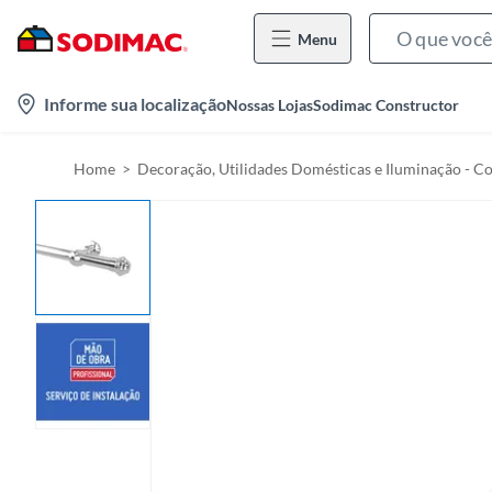
Menu
l
Informe sua localização
Nossas Lojas
Sodimac Constructor
o
c
Home
Decoração, Utilidades Domésticas e Iluminação - Co
a
t
i
o
n
-
i
c
o
n