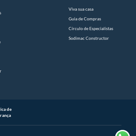
Viva sua casa
s
Guia de Compras
Círculo de Especialístas
Sodimac Constructor
e
r
tica de
rança