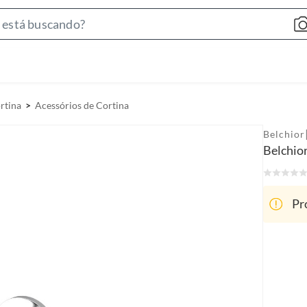
S
e
a
r
c
rtina
Acessórios de Cortina
h
B
Belchior
a
Belchio
r
Pr