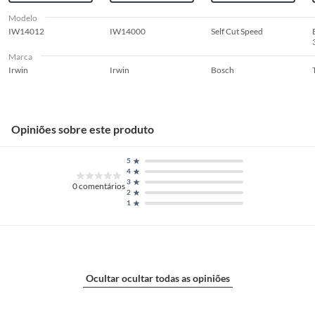
Modelo
IW14012
IW14000
Self Cut Speed
Marca
Irwin
Irwin
Bosch
Opiniões sobre este produto
5
4
3
0
comentários
2
1
Ocultar ocultar todas as opiniões