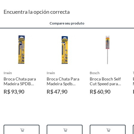
Encuentra la opción correcta
Compare seu produto
irwin
irwin
bosch
Broca Chata para
Broca Chata Para
Broca Bosch Self
Madeira SPDB
Madeira Spdb
Cut Speed para
6x1,3/8" 150mm
150mm 6x7/16"
Madeira Chata
R$ 93,90
R$ 47,90
R$ 60,90
18,0mm (encaixe
hexagonal 1/4")