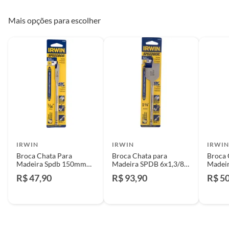
Mais opções para escolher
IRWIN
IRWIN
IRWI
Broca Chata Para
Broca Chata para
Broca 
Madeira Spdb 150mm
Madeira SPDB 6x1,3/8"
Madeir
6x7/16"
150mm
150m
R$ 47,90
R$ 93,90
R$ 5