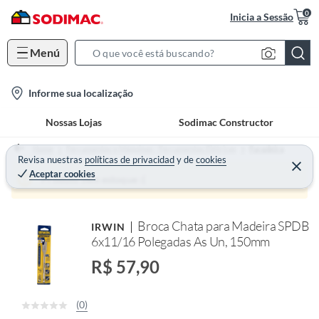
0
Inicia a Sessão
Menú
S
e
l
Informe sua localização
a
o
r
Nossas Lojas
Sodimac Constructor
c
c
a
h
Home
Ferramentas e Máquinas - Ferramentas Elétricas
Furadeira
t
Revisa nuestras
políticas de privacidad
y
de
cookies
B
Aceptar cookies
i
a
Produto sem estoque :(
o
r
n
Broca Chata para Madeira SPDB
IRWIN
-
6x11/16 Polegadas As Un, 150mm
i
c
R$ 57,90
o
n
(0)