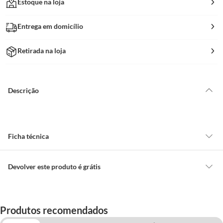
Estoque na loja
Entrega em domicílio
Retirada na loja
Descrição
Ficha técnica
Modelo
Fléxtatil
Devolver este produto é grátis
CONCEITOS GERAIS
Tamanho
Médio
O cliente poderá requerer a troca de produtos Marca Própria adquiridos
Produtos recomendados
ou oriundos das lojas da Construdecor, no entanto, a troca só é