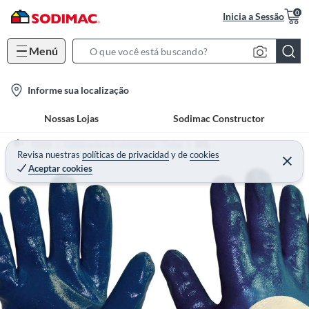
0
Inicia a Sessão
Menú
S
e
l
Informe sua localização
a
o
r
Nossas Lojas
Sodimac Constructor
c
c
a
h
Home
Construção e Acabamentos - Tintas
EPIs
t
Revisa nuestras
políticas de privacidad
y
de
cookies
B
Aceptar cookies
i
a
o
r
n
-
i
c
o
n