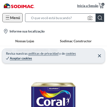
0
Inicia a Sessão
Menú
S
e
l
Informe sua localização
a
o
r
Nossas Lojas
Sodimac Constructor
c
c
a
h
Home
Construção e Acabamentos - Tintas
t
Revisa nuestras
políticas de privacidad
y
de
cookies
B
Aceptar cookies
i
a
o
r
n
-
i
c
o
n