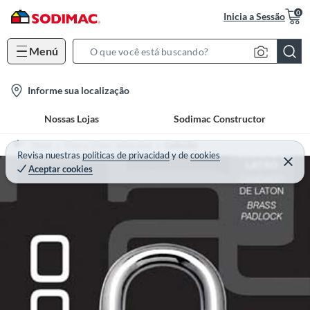
0
Inicia a Sessão
Menú
S
e
l
Informe sua localização
a
o
r
Nossas Lojas
Sodimac Constructor
c
c
a
h
Home
Pisos e Tintas - Segurança
Cadeados
t
Revisa nuestras
políticas de privacidad
y
de
cookies
B
Aceptar cookies
i
a
o
r
n
-
i
c
o
n