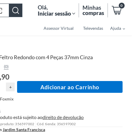
0
Olá
,
Minhas
compras
Iniciar sessão
Assessor Virtual
Televendas
Ajuda
Feltro Redondo com 4 Peças 37mm Cinza
(0)
,90
Adicionar ao Carrinho
+
Foxmix
s
oduto está sujeito ao
direito de devolução
 produto: 356597002
Cód. tienda: 356597002
m
Jardim Santa Francisca