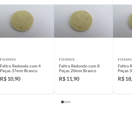
e: pisos, porcelanatos, revestimentos, pastilhas,
entar a respectiva Nota Fiscal, quando será agendada
io. A resposta ao cliente deverá ser imediata. Sendo
a) dias, a contar da data da visita técnica.
sse poderá ser substituído, imediatamente, acrescido
são negociados diretamente entre o Diretor de Loja ou
FOXMIX
FOXMIX
FOXMI
liente poderá optar por:
Feltro Redondo com 4
Feltro Redondo com 8
Feltro
 perfeitas condições de uso;
Peças 37mm Branco
Peças 20mm Branco
Peças 
 atualizada;
R$ 10,90
R$ 11,90
R$ 18
mpra.