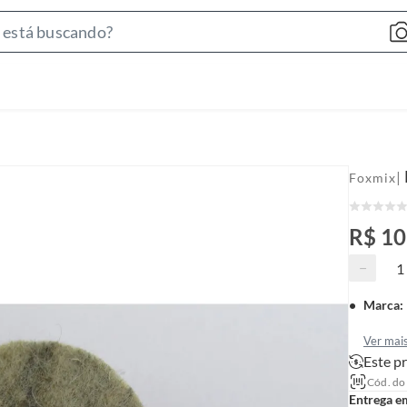
S
e
a
r
c
h
B
|
Foxmix
a
r
R$ 10
−
Marca
:
Ver mai
Este pr
Cód. do
Entrega e