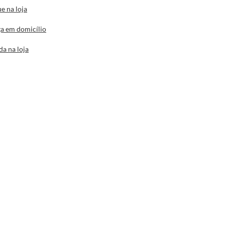
e na loja
a em domicílio
da na loja