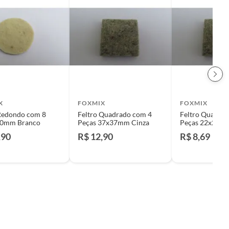
X
FOXMIX
FOXMIX
 Redondo com 8
Feltro Quadrado com 4
Feltro Quadra
30mm Branco
Peças 37x37mm Cinza
Peças 22x22mm
,90
R$ 12,90
R$ 8,69