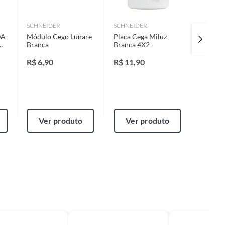
SCHNEIDER
SCHNEIDER
SCHNEI
0A
Módulo Cego Lunare
Placa Cega Miluz
Suporte
Branca
Branca 4X2
R$
6,90
R$
11,90
R$
7,6
Ver produto
Ver produto
Ver