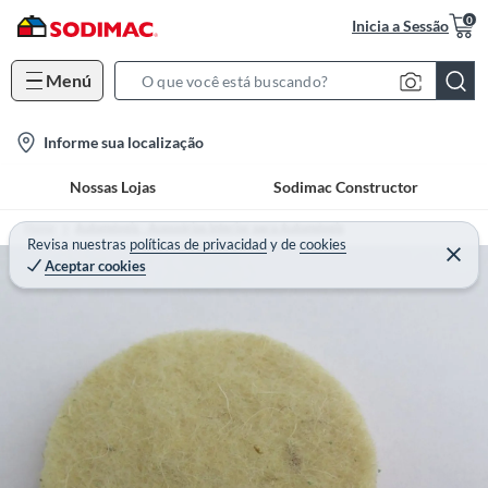
0
Inicia a Sessão
Menú
S
e
l
Informe sua localização
a
o
r
Nossas Lojas
Sodimac Constructor
c
c
a
h
Home
Automóveis - Acessórios Interior para Automóveis
t
Revisa nuestras
políticas de privacidad
y
de
cookies
B
Aceptar cookies
i
a
o
r
n
-
i
c
o
n