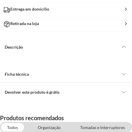
Entrega em domicílio
Retirada na loja
Descrição
Ficha técnica
Marca
Foxmix
Devolver este produto é grátis
CONCEITOS GERAIS
O cliente poderá requerer a troca de produtos Marca Própria adquiridos
Produtos recomendados
ou oriundos das lojas da Construdecor, no entanto, a troca só é
obrigatória quando este produto apresentar vício, ou seja, quando
Todos
Organização
Tomadas e Interruptores