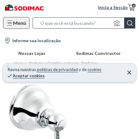
0
Inicia a Sessão
Menú
S
e
l
Informe sua localização
a
o
r
Nossas Lojas
Sodimac Constructor
c
c
a
h
Home
Banheiros, Cozinhas e Limpeza - Banheiros
t
Revisa nuestras
políticas de privacidad
y
de
cookies
B
Acessórios para Banheiro
Aceptar cookies
i
a
o
r
n
-
i
c
o
n