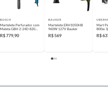
identificação do vício.
strói ou acaba com o primeiro uso ou em pouco tempo.
BOSCH
BAUKER
UBER
ntificação do vício.
Martelete Perfurador com
Martelete ERH1050HB
Mart Pe
Maleta GBH 2-24D 820W
960W 127V Bauker
800w 3
es
127V Bosch
R$ 779,90
R$ 569
R$ 63
ta.
ojas ou no Centro de Distribuição, o atendente
al
esteja disponível em sua loja em até 30 (trinta) dias,
cliente.
de Distribuição, o cliente poderá optar por:
te Rotativo e Rompendor Hr2670-127v - 800w - 3.0 J -
 perfeitas condições de uso;
elocidade Variável, Rotação Reversível, Encaixe Sds-plus
 atualizada;