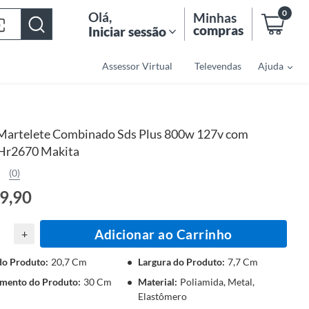
0
Olá
,
Minhas
compras
Iniciar sessão
Assessor Virtual
Televendas
Ajuda
Martelete Combinado Sds Plus 800w 127v com
Hr2670 Makita
(0)
9,90
Adicionar ao Carrinho
+
do Produto
:
20,7 Cm
Largura do Produto
:
7,7 Cm
mento do Produto
:
30 Cm
Material
:
Poliamida, Metal,
Elastômero