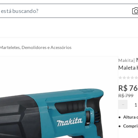
S
e
a
r
c
Marteletes, Demolidores e Acessórios
h
B
|
Makita
a
Maleta 
r
R$ 76
R$ 799
−
Altura 
Compri