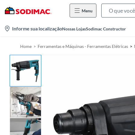
Menu
l
Informe sua localização
Nossas Lojas
Sodimac Constructor
o
c
Home
Ferramentas e Máquinas - Ferramentas Elétricas
a
t
i
o
n
-
i
c
o
n