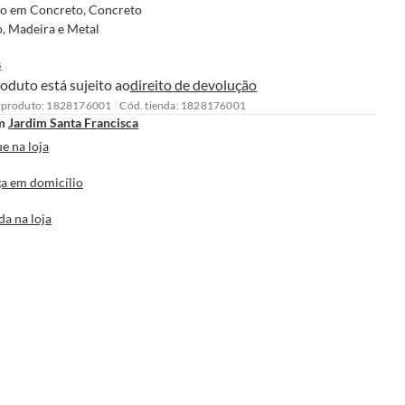
o em Concreto, Concreto
, Madeira e Metal
s
oduto está sujeito ao
direito de devolução
 produto: 1828176001
Cód. tienda: 1828176001
m
Jardim Santa Francisca
e na loja
a em domicílio
da na loja