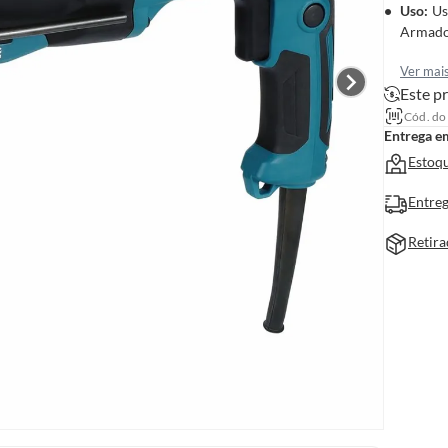
Uso
:
Us
Armado
Ver mai
Este pr
Cód. do
Entrega e
Estoqu
Entreg
Retira