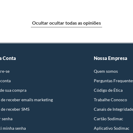
e: pisos, porcelanatos, revestimentos, pastilhas,
entar a respectiva Nota Fiscal, quando será agendada
Ocultar ocultar todas as opiniões
io. A resposta ao cliente deverá ser imediata. Sendo
a) dias, a contar da data da visita técnica.
sse poderá ser substituído, imediatamente, acrescido
são negociados diretamente entre o Diretor de Loja ou
a Conta
Nossa Empresa
liente poderá optar por:
 perfeitas condições de uso;
re-se
Quem somos
 atualizada;
 conta
Perguntas Frequente
 de sua compra
Código de Ética
 de receber emails marketing
Trabalhe Conosco
 de receber SMS
Canais de Integridad
mpra.
r senha
Cartão Sodimac
i minha senha
Aplicativo Sodimac