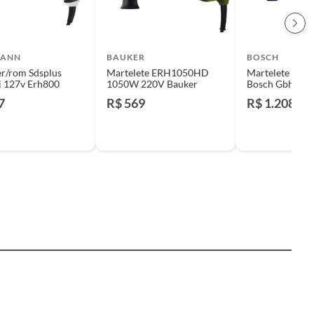
MANN
BAUKER
BOSCH
r/rom Sdsplus
Martelete ERH1050HD
Martelete Rom
j 127v Erh800
1050W 220V Bauker
Bosch Gbh 180-
Brushless 18v 
7
R$ 569
R$ 1.208
Bosch