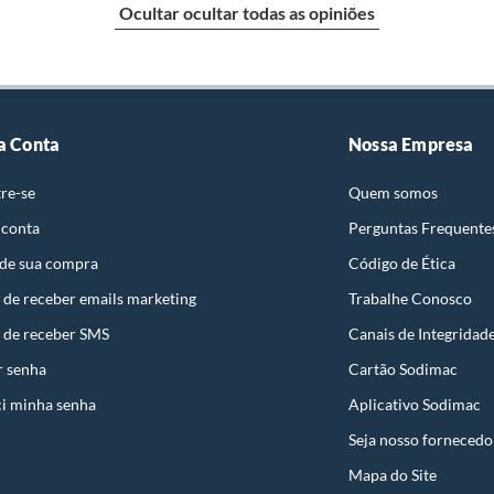
Ocultar ocultar todas as opiniões
e: pisos, porcelanatos, revestimentos, pastilhas,
entar a respectiva Nota Fiscal, quando será agendada
io. A resposta ao cliente deverá ser imediata. Sendo
a) dias, a contar da data da visita técnica.
sse poderá ser substituído, imediatamente, acrescido
a Conta
Nossa Empresa
são negociados diretamente entre o Diretor de Loja ou
re-se
Quem somos
liente poderá optar por:
 conta
Perguntas Frequente
 perfeitas condições de uso;
 de sua compra
Código de Ética
 atualizada;
 de receber emails marketing
Trabalhe Conosco
 de receber SMS
Canais de Integridad
r senha
Cartão Sodimac
i minha senha
Aplicativo Sodimac
mpra.
Seja nosso fornecedo
Mapa do Site