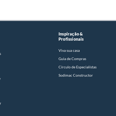
Inspiração &
Profissionais
Viva sua casa
s
Guia de Compras
Círculo de Especialístas
Sodimac Constructor
e
r