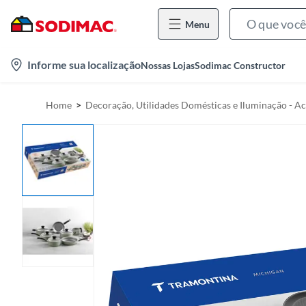
Menu
l
Informe sua localização
Nossas Lojas
Sodimac Constructor
o
c
Home
Decoração, Utilidades Domésticas e Iluminação - A
a
t
i
o
n
-
i
c
o
n