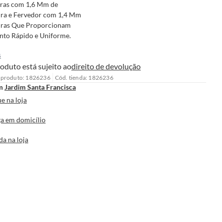
iras com 1,6 Mm de
ra e Fervedor com 1,4 Mm
uras Que Proporcionam
to Rápido e Uniforme.
s
oduto está sujeito ao
direito de devolução
 produto: 1826236
Cód. tienda: 1826236
m
Jardim Santa Francisca
e na loja
a em domicílio
da na loja