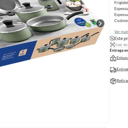
Frigide
Espessu
Espess
Cozimen
Ver mai
Este pr
Cód. do
Entrega e
Estoqu
Entreg
Retira