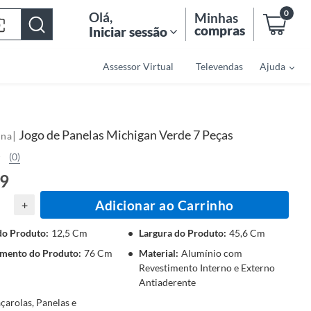
0
Olá
,
Minhas
compras
Iniciar sessão
Assessor Virtual
Televendas
Ajuda
Jogo de Panelas Michigan Verde 7 Peças
|
ina
(0)
69
Adicionar ao Carrinho
+
do Produto
:
12,5 Cm
Largura do Produto
:
45,6 Cm
mento do Produto
:
76 Cm
Material
:
Alumínio com
Revestimento Interno e Externo
Antiaderente
çarolas, Panelas e