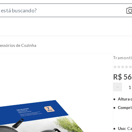
S
e
a
r
c
cessórios de Cozinha
h
B
Tramont
a
r
R$ 5
−
Altura 
Compri
Uso
:
Ca