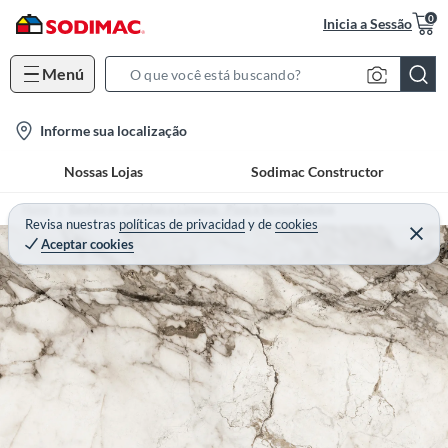
0
Inicia a Sessão
Menú
S
e
l
Informe sua localização
a
o
r
Nossas Lojas
Sodimac Constructor
c
c
a
h
Home
Banheiros, Cozinhas e Limpeza - Pisos e Revestimentos
t
Revisa nuestras
políticas de privacidad
y
de
cookies
B
Aceptar cookies
i
a
o
r
n
-
i
c
o
n