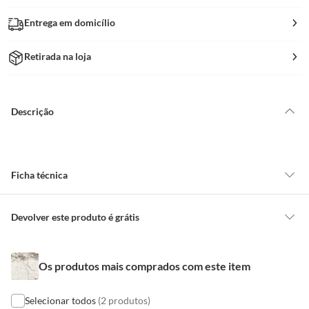
Entrega em domicílio
Retirada na loja
Descrição
Ficha técnica
Junta Recomendada
5 Mm
Devolver este produto é grátis
CONCEITOS GERAIS
Superfície
Piso e Parede
Os produtos mais comprados com este item
O cliente poderá requerer a troca de produtos Marca Própria adquiridos
ou oriundos das lojas da Construdecor, no entanto, a troca só é
obrigatória quando este produto apresentar vício, ou seja, quando
Selecionar todos
(2 produtos)
Acabamento Lateral
Bold