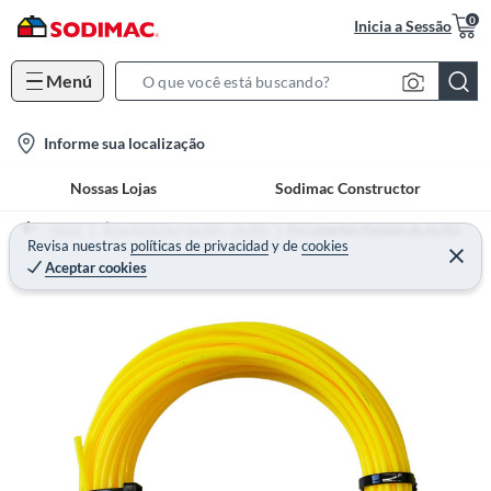
0
Inicia a Sessão
Menú
S
e
l
Informe sua localização
a
o
r
Nossas Lojas
Sodimac Constructor
c
c
a
h
Home
Área Externa e Jardim - Jardim
Ferramentas Manuais de Jardim
t
Revisa nuestras
políticas de privacidad
y
de
cookies
B
Aceptar cookies
i
a
o
r
n
-
i
c
o
n