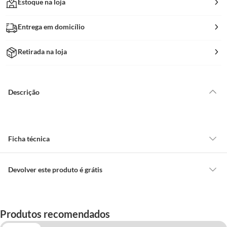
Estoque na loja
Entrega em domicílio
Retirada na loja
Descrição
Ficha técnica
Altura do Produto
4,8 Cm
Devolver este produto é grátis
CONCEITOS GERAIS
Largura do Produto
15,5 Cm
O cliente poderá requerer a troca de produtos Marca Própria adquiridos
Produtos recomendados
ou oriundos das lojas da Construdecor, no entanto, a troca só é