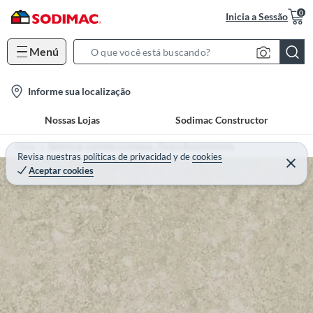
0
Inicia a Sessão
Menú
S
e
l
Informe sua localização
a
o
r
Nossas Lojas
Sodimac Constructor
c
c
a
h
Home
Banheiros, Cozinhas e Limpeza - Pisos e Revestimentos
t
Revisa nuestras
políticas de privacidad
y
de
cookies
B
Aceptar cookies
i
a
o
r
n
-
i
c
o
n