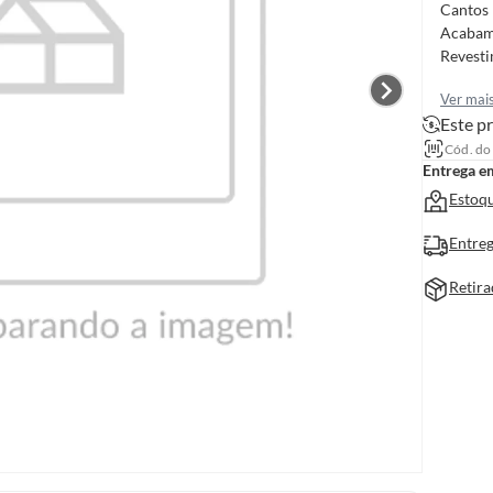
Cantos 
Acabam
Revesti
Ver mai
Este pr
Cód. do
Entrega e
Estoqu
Entreg
Retira