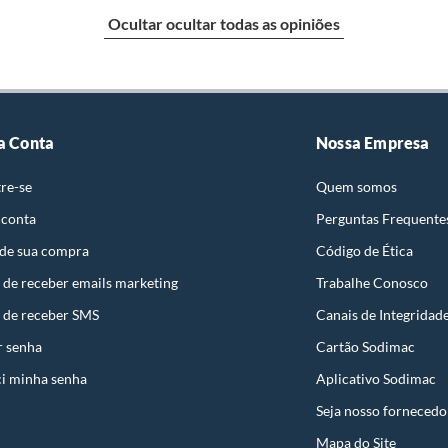
ciona Acabamento Limpo e Seguro em Revestimentos.
Ocultar ocultar todas as opiniões
identificação do vício.
strói ou acaba com o primeiro uso ou em pouco tempo.
ntificação do vício.
a Conta
Nossa Empresa
re-se
Quem somos
ta.
 conta
Perguntas Frequente
ojas ou no Centro de Distribuição, o atendente
 de sua compra
Código de Ética
esteja disponível em sua loja em até 30 (trinta) dias,
cliente.
 de receber emails marketing
Trabalhe Conosco
de Distribuição, o cliente poderá optar por:
 de receber SMS
Canais de Integridad
 perfeitas condições de uso;
Decorativos
r senha
Cartão Sodimac
 atualizada;
i minha senha
Aplicativo Sodimac
laro
Seja nosso fornecedo
Mapa do Site