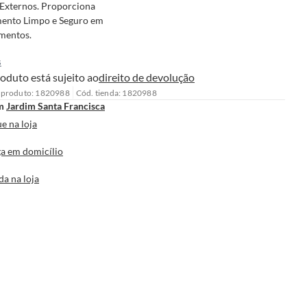
Externos. Proporciona
ento Limpo e Seguro em
mentos.
s
oduto está sujeito ao
direito de devolução
 produto: 1820988
Cód. tienda: 1820988
m
Jardim Santa Francisca
e na loja
a em domicílio
da na loja