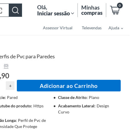
0
Olá
,
Minhas
compras
Iniciar sessão
Assessor Virtual
Televendas
Ajuda
erfis de Pvc para Paredes
(0)
,90
Adicionar ao Carrinho
+
cie
:
Pared
Classe de Atrito
:
Plano
utube do produto
:
Https
Acabamento Lateral
:
Design
Curvo
ão Longa
:
Perfil de Pvc de
nsidade Que Protege