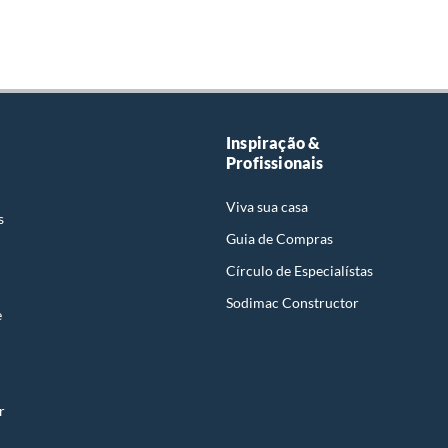
Inspiração &
Profissionais
Viva sua casa
s
Guia de Compras
Círculo de Especialístas
Sodimac Constructor
e
r