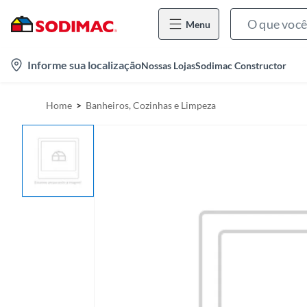
Menu
l
Informe sua localização
Nossas Lojas
Sodimac Constructor
o
c
Home
Banheiros, Cozinhas e Limpeza
a
t
i
o
n
-
i
c
o
n