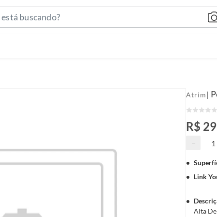
S
e
a
r
c
h
B
P
|
Atrim
a
r
R$ 29
−
Superfí
Link Yo
Descriç
Alta De