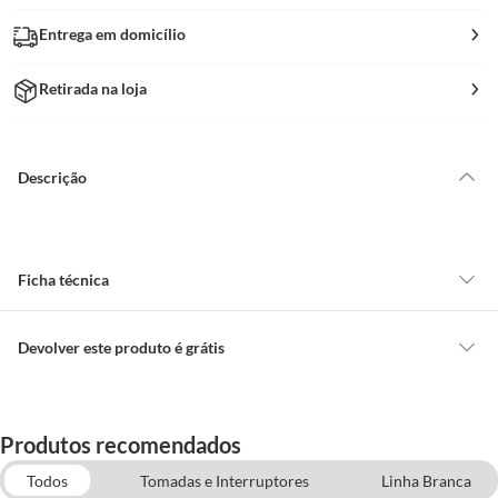
Entrega em domicílio
Retirada na loja
Descrição
Ficha técnica
Superfície
Pared
Devolver este produto é grátis
CONCEITOS GERAIS
Classe de Atrito
Plano
O cliente poderá requerer a troca de produtos Marca Própria adquiridos
Produtos recomendados
ou oriundos das lojas da Construdecor, no entanto, a troca só é
obrigatória quando este produto apresentar vício, ou seja, quando
Todos
Tomadas e Interruptores
Linha Branca
Acabamento Lateral
Design Curvo