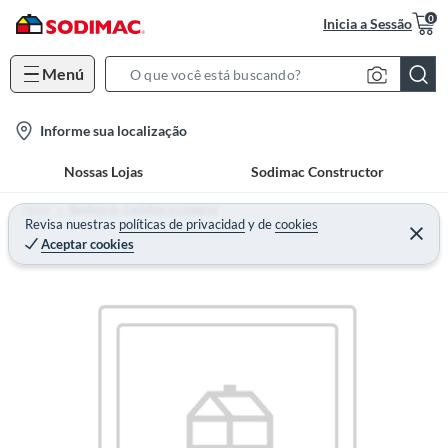
0
Inicia a Sessão
Menú
S
e
l
Informe sua localização
a
o
r
Nossas Lojas
Sodimac Constructor
c
c
a
h
Home
Banheiros, Cozinhas e Limpeza
t
Revisa nuestras
políticas de privacidad
y
de
cookies
B
Aceptar cookies
i
a
o
r
n
-
i
c
o
n