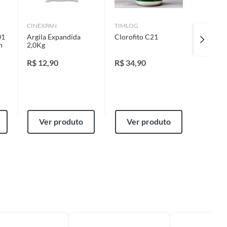
CINEXPAN
TIMLOG
OKLA
01
Argila Expandida
Clorofito C21
Prato 
n
2,0Kg
Incolor
R$
12,90
R$
34,90
R$
2,9
Ver produto
Ver produto
Ver