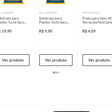
identificação do vício.
L GARDEN
ALL GARDEN
NUTRIPLAST
bstrato para
Substrato para
Prato para Vaso N
strói ou acaba com o primeiro uso ou em pouco tempo.
antio Turfa Saco
Plantio Turfa Saco
Terracota Nutripla
ntificação do vício.
Kg All Garden
5Kg All Garden
$
19,90
R$
9,90
R$
4,09
ta.
ojas ou no Centro de Distribuição, o atendente
Ver produto
Ver produto
Ver produto
esteja disponível em sua loja em até 30 (trinta) dias,
cliente.
de Distribuição, o cliente poderá optar por:
 perfeitas condições de uso;
 atualizada;