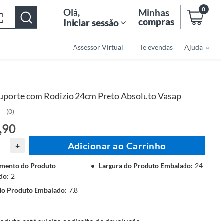
0
Olá
,
Minhas
compras
Iniciar sessão
Assessor Virtual
Televendas
Ajuda
uporte com Rodizio 24cm Preto Absoluto Vasap
(0)
,90
Adicionar ao Carrinho
+
mento do Produto
Largura do Produto Embalado
:
24
do
:
2
 do Produto Embalado
:
7.8
s
oduto está sujeito ao
direito de devolução