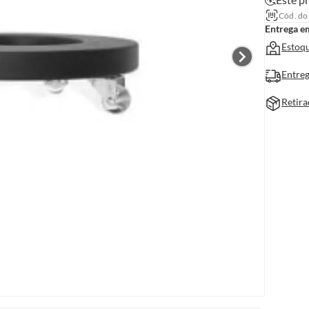
Cód. do
Entrega e
Estoqu
Entreg
Retira