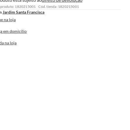
 produto: 1820215001
Cód. tienda: 1820215001
m
Jardim Santa Francisca
e na loja
a em domicílio
da na loja