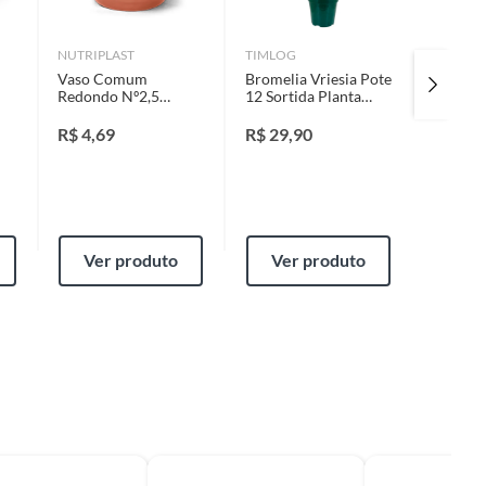
NUTRIPLAST
TIMLOG
TIMLOG
Vaso Comum
Bromelia Vriesia Pote
Anthur
Redondo Nº2,5
12 Sortida Planta
P17
Marrom
Natural
R$
4,69
R$
29,90
R$
64,
Ver produto
Ver produto
Ver