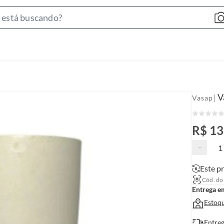
S
e
a
r
c
h
B
V
|
Vasap
a
r
R$ 1
−
Este pr
Cód. do
Entrega e
Estoqu
Entreg