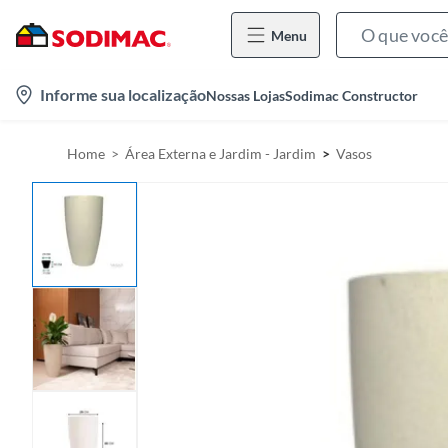
Menu
l
Informe sua localização
Nossas Lojas
Sodimac Constructor
o
c
Home
Área Externa e Jardim - Jardim
Vasos
a
t
i
o
n
-
i
c
o
n