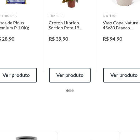
identificação do vício.
L GARDEN
TIMLOG
NATURE
sca de Pinus
Croton Híbrido
Vaso Cone Nature
strói ou acaba com o primeiro uso ou em pouco tempo.
emium P 1,0Kg
Sortido Pote 19
45x30 Branco
ntificação do vício.
Planta Natural
Marmore
$
28,90
R$
39,90
R$
94,90
ta.
ojas ou no Centro de Distribuição, o atendente
Ver produto
Ver produto
Ver produto
esteja disponível em sua loja em até 30 (trinta) dias,
cliente.
de Distribuição, o cliente poderá optar por:
 perfeitas condições de uso;
 atualizada;