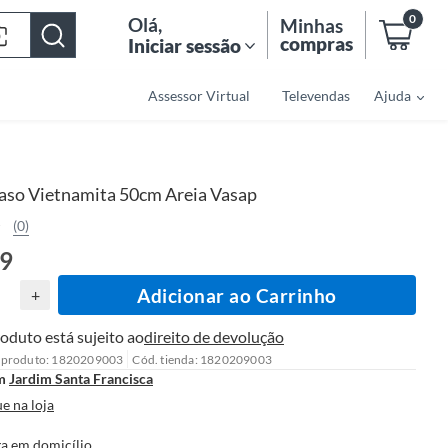
0
Olá
,
Minhas
compras
Iniciar sessão
Assessor Virtual
Televendas
Ajuda
aso Vietnamita 50cm Areia Vasap
(0)
39
Adicionar ao Carrinho
+
oduto está sujeito ao
direito de devolução
 produto: 1820209003
Cód. tienda: 1820209003
m
Jardim Santa Francisca
e na loja
a em domicílio