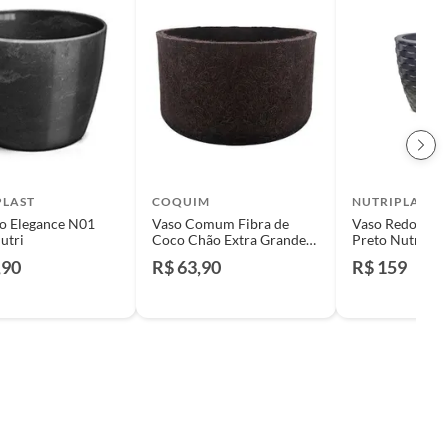
PLAST
COQUIM
NUTRIPLAST
o Elegance N01
Vaso Comum Fibra de
Vaso Redondo 
utri
Coco Chão Extra Grande
Preto Nutripla
14x26x28cm Coquim
,90
R$ 63,90
R$ 159