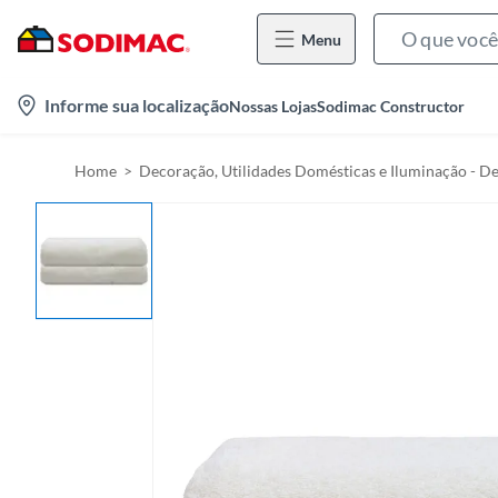
Menu
l
Informe sua localização
Nossas Lojas
Sodimac Constructor
o
c
Home
Decoração, Utilidades Domésticas e Iluminação - D
a
t
i
o
n
-
i
c
o
n