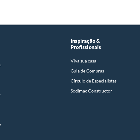
Inspiração &
Profissionais
Viva sua casa
s
Guia de Compras
Círculo de Especialístas
Sodimac Constructor
e
r