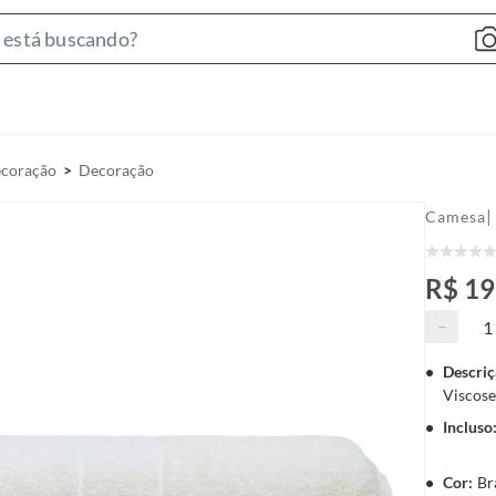
S
e
a
r
c
ecoração
Decoração
h
B
|
Camesa
a
r
R$ 19
−
Descriç
Viscose
Incluso
Cor
:
Br