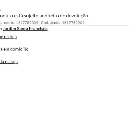
s
oduto está sujeito ao
direito de devolução
 produto: 1817782004
Cód. tienda: 1817782004
m
Jardim Santa Francisca
e na loja
a em domicílio
da na loja