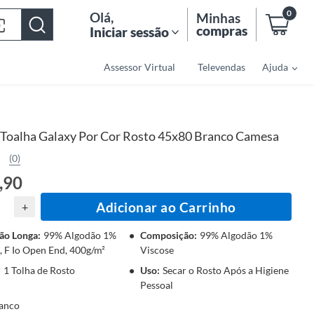
0
Olá
,
Minhas
compras
Iniciar sessão
Assessor Virtual
Televendas
Ajuda
Toalha Galaxy Por Cor Rosto 45x80 Branco Camesa
(0)
,90
Adicionar ao Carrinho
+
ão Longa
:
99% Algodão 1%
Composição
:
99% Algodão 1%
, F Io Open End, 400g/m²
Viscose
:
1 Tolha de Rosto
Uso
:
Secar o Rosto Após a Higiene
Pessoal
anco