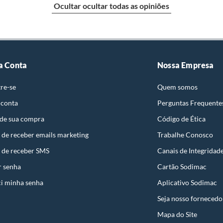
Ocultar ocultar todas as opiniões
tura Máxima de 40°c.
e: pisos, porcelanatos, revestimentos, pastilhas,
entar a respectiva Nota Fiscal, quando será agendada
al
io. A resposta ao cliente deverá ser imediata. Sendo
a) dias, a contar da data da visita técnica.
sse poderá ser substituído, imediatamente, acrescido
a Conta
Nossa Empresa
odão 1% Viscose,F Io Open End,400g/m²
são negociados diretamente entre o Diretor de Loja ou
re-se
Quem somos
liente poderá optar por:
 conta
Perguntas Frequente
 perfeitas condições de uso;
 de sua compra
Código de Ética
 atualizada;
 de receber emails marketing
Trabalhe Conosco
 de receber SMS
Canais de Integridad
r senha
Cartão Sodimac
i minha senha
Aplicativo Sodimac
mpra.
Seja nosso fornecedo
Mapa do Site