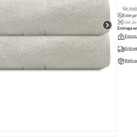
Ver mai
Este pr
Cód. do
Entrega e
Estoqu
Entreg
Retira